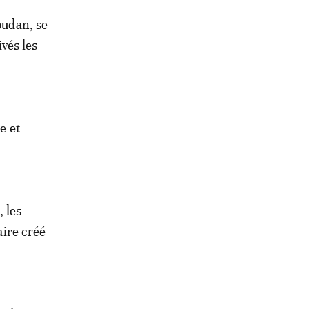
oudan, se
ivés les
e et
 les
aire créé