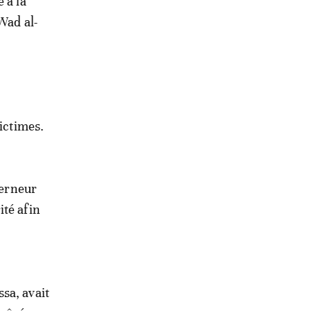
 à la
Wad al-
victimes.
verneur
ité afin
sa, avait