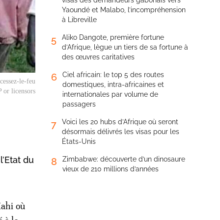
visas des demandeurs gabonais vers
Yaoundé et Malabo, l’incompréhension
à Libreville
Aliko Dangote, première fortune
5
d’Afrique, lègue un tiers de sa fortune à
des œuvres caritatives
Ciel africain: le top 5 des routes
6
cessez-le-feu
domestiques, intra-africaines et
P or licensors
internationales par volume de
passagers
Voici les 20 hubs d’Afrique où seront
7
désormais délivrés les visas pour les
États-Unis
’Etat du
Zimbabwe: découverte d’un dinosaure
8
vieux de 210 millions d’années
Mahi où