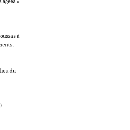
s âgées »
aoussas à
ments.
lieu du
0