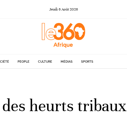
Jeudi
6
Août
2026
CIÉTÉ
PEOPLE
CULTURE
MÉDIAS
SPORTS
 des heurts tribaux