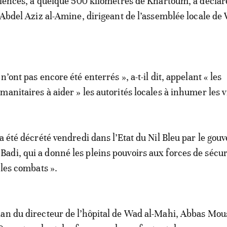
iolences, à quelque 500 kilomètres de Khartoum, a déclaré
t Abdel Aziz al-Amine, dirigeant de l’assemblée locale de 
n’ont pas encore été enterrés », a-t-il dit, appelant « les
manitaires à aider » les autorités locales à inhumer les 
a été décrété vendredi dans l’Etat du Nil Bleu par le gou
di, qui a donné les pleins pouvoirs aux forces de sécur
 les combats ».
an du directeur de l’hôpital de Wad al-Mahi, Abbas Mous