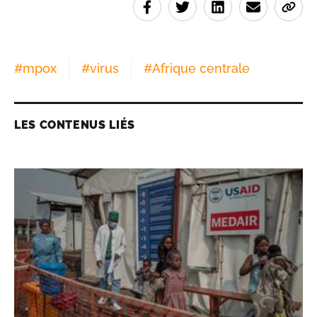
#
mpox
#
virus
#
Afrique centrale
LES CONTENUS LIÉS