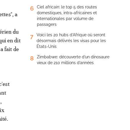
Ciel africain: le top 5 des routes
6
domestiques, intra-africaines et
ettes", a
internationales par volume de
passagers
érien du
Voici les 20 hubs d’Afrique où seront
7
ui en dit
désormais délivrés les visas pour les
États-Unis
a fait de
Zimbabwe: découverte d’un dinosaure
8
vieux de 210 millions d’années
c'est
ant
,
ix
mité.