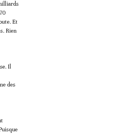
illiards
 70
oute. Et
es. Rien
e. Il
ême des
ut
 Puisque