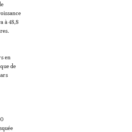
de
croissance
ra à 48,8
res.
rs en
ique de
lars
,
00
osquée