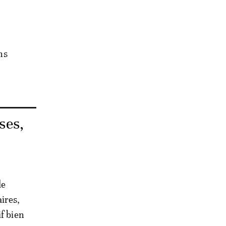
ns
ses,
de
ires,
f bien