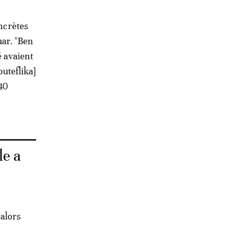
oncrètes
uar. "Ben
é avaient
outeflika]
140
le a
 alors