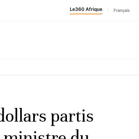
Le360 Afrique
|
Français
dollars partis
n ministre du