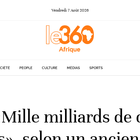
Vendredi
7
Août
2026
CIÉTÉ
PEOPLE
CULTURE
MÉDIAS
SPORTS
«Mille milliards de 
es», selon un ancie