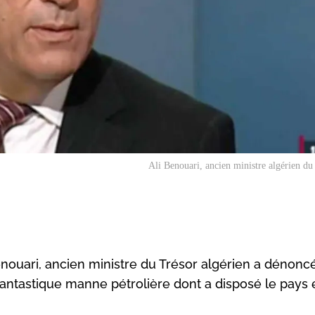
Ali Benouari, ancien ministre algérien du
enouari, ancien ministre du Trésor algérien a dénoncé
a fantastique manne pétrolière dont a disposé le pays 