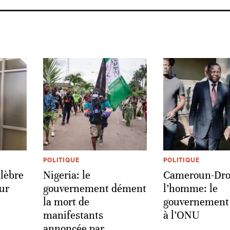
POLITIQUE
POLITIQUE
lèbre
Nigeria: le
Cameroun-Droi
eur
gouvernement dément
l’homme: le
la mort de
gouvernement
manifestants
à l’ONU
annoncée par