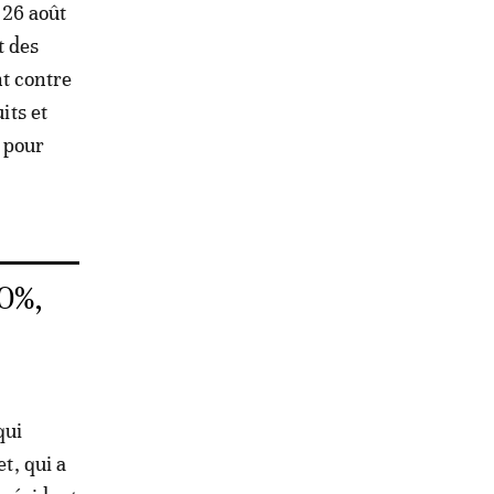
 26 août
t des
t contre
its et
 pour
0%,
qui
t, qui a