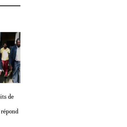
ts de
 répond