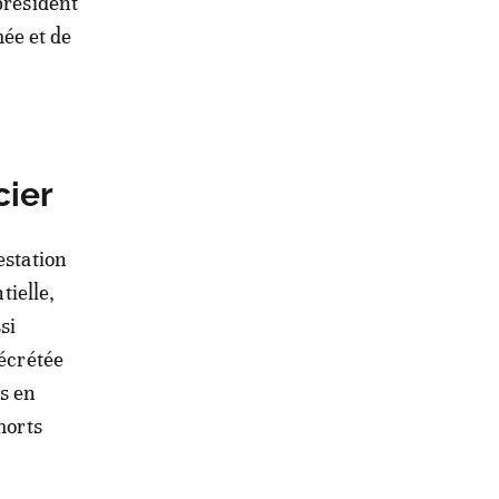
président
ée et de
cier
estation
tielle,
si
décrétée
ts en
morts