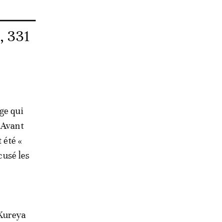
, 331
ge qui
 Avant
 été «
cusé les
 Kureya