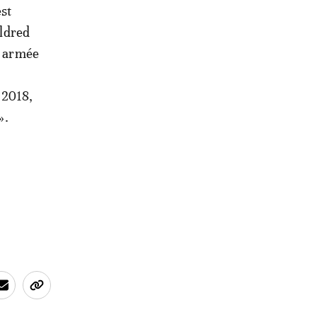
st
Eldred
e armée
 2018,
».