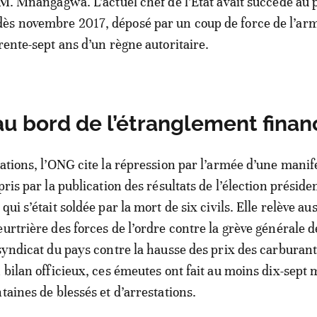
e M. Mnangagwa. L’actuel chef de l’Etat avait succédé au 
ès novembre 2017, déposé par un coup de force de l’arm
rente-sept ans d’un règne autoritaire.
u bord de l’étranglement finan
lations, l’ONG cite la répression par l’armée d’une manif
pris par la publication des résultats de l’élection présiden
qui s’était soldée par la mort de six civils. Elle relève aus
eurtrière des forces de l’ordre contre la grève générale 
 syndicat du pays contre la hausse des prix des carburan
n bilan officieux, ces émeutes ont fait au moins dix-sept 
taines de blessés et d’arrestations.