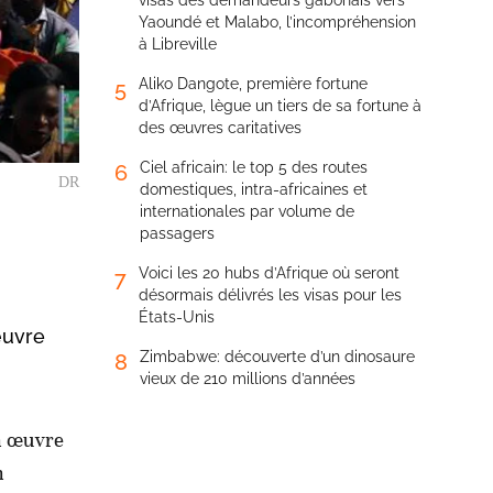
visas des demandeurs gabonais vers
Yaoundé et Malabo, l’incompréhension
à Libreville
Aliko Dangote, première fortune
5
d’Afrique, lègue un tiers de sa fortune à
des œuvres caritatives
Ciel africain: le top 5 des routes
6
DR
domestiques, intra-africaines et
internationales par volume de
passagers
Voici les 20 hubs d’Afrique où seront
7
désormais délivrés les visas pour les
États-Unis
œuvre
Zimbabwe: découverte d’un dinosaure
8
vieux de 210 millions d’années
n œuvre
n