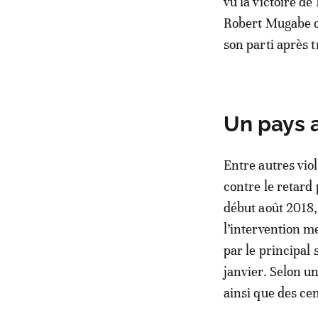
vu la victoire d
Robert Mugabe d
son parti après t
Un pays a
Entre autres vio
contre le retard 
début août 2018, 
l’intervention m
par le principal
janvier. Selon u
ainsi que des cen