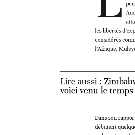
L
pen
Amn
att
les libertés d’ex
considérés comm
l’Afrique, Mul
Lire aussi :
Zimbabw
voici venu le temps
Dans son rapport
débutent quelques