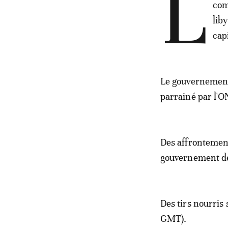
L
com
lib
cap
Le gouvernement 
parrainé par l'O
Des affrontement
gouvernement de 
Des tirs nourris
GMT).