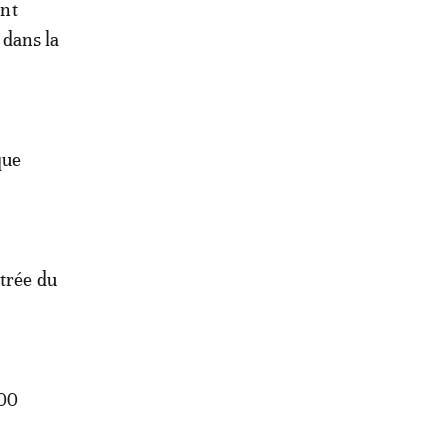
ent
 dans la
que
ntrée du
H00