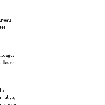
ouveau
tes
blocages
eilleure
 du
n Libye,
nusien ne