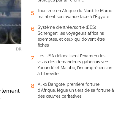
protégés par la réforme
Tourisme en Afrique du Nord: le Maroc
5
maintient son avance face à l’Égypte
Système d’entrée/sortie (EES)
6
Schengen: les voyageurs africains
exemptés, et ceux qui doivent être
fichés
DR
Les USA délocalisent l’examen des
7
visas des demandeurs gabonais vers
Yaoundé et Malabo, l’incompréhension
à Libreville
Aliko Dangote, première fortune
8
arlement
d’Afrique, lègue un tiers de sa fortune à
des œuvres caritatives
r