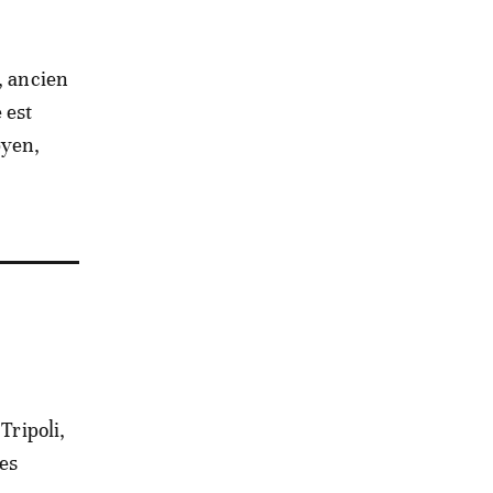
, ancien
 est
byen,
Tripoli,
es