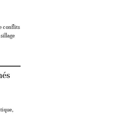
e conflits
sillage
més
itique,