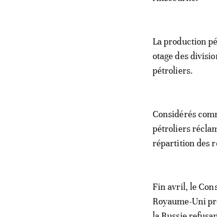
La production pé
otage des divisi
pétroliers.
Considérés comme
pétroliers récla
répartition des r
Fin avril, le Con
Royaume-Uni prol
la Russie refusa