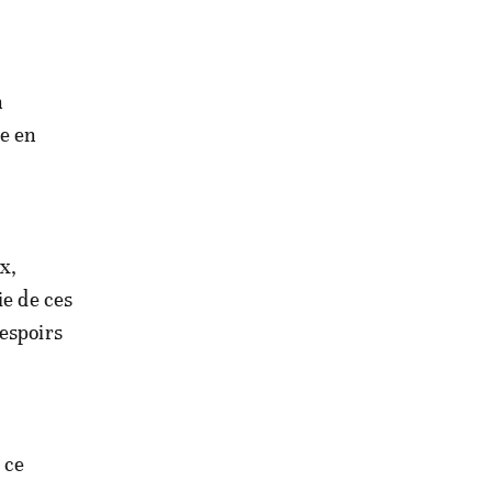
n
ue en
x,
ie de ces
 espoirs
 ce