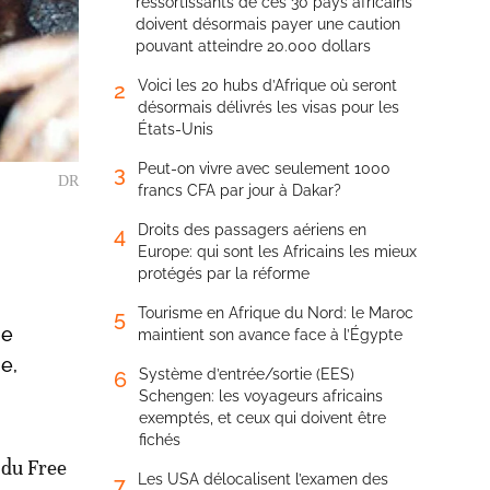
ressortissants de ces 30 pays africains
doivent désormais payer une caution
pouvant atteindre 20.000 dollars
Voici les 20 hubs d’Afrique où seront
2
désormais délivrés les visas pour les
États-Unis
Peut-on vivre avec seulement 1000
3
DR
francs CFA par jour à Dakar?
Droits des passagers aériens en
4
Europe: qui sont les Africains les mieux
protégés par la réforme
Tourisme en Afrique du Nord: le Maroc
5
ne
maintient son avance face à l’Égypte
e,
Système d’entrée/sortie (EES)
6
Schengen: les voyageurs africains
exemptés, et ceux qui doivent être
fichés
 du Free
Les USA délocalisent l’examen des
7