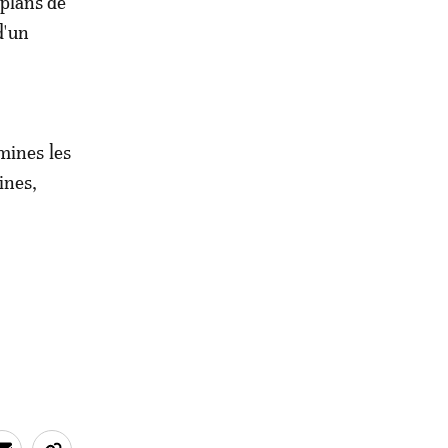
plans de
d'un
mines les
ines,