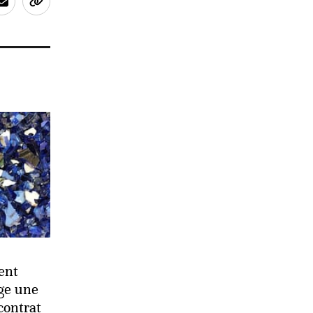
ent
ge une
contrat