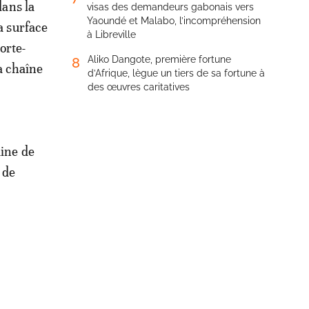
dans la
visas des demandeurs gabonais vers
Yaoundé et Malabo, l’incompréhension
a surface
à Libreville
orte-
Aliko Dangote, première fortune
8
la chaîne
d’Afrique, lègue un tiers de sa fortune à
des œuvres caritatives
mine de
 de