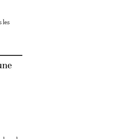
 les
une