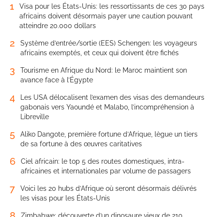
1
Visa pour les États-Unis: les ressortissants de ces 30 pays
africains doivent désormais payer une caution pouvant
atteindre 20.000 dollars
2
Système d’entrée/sortie (EES) Schengen: les voyageurs
africains exemptés, et ceux qui doivent être fichés
3
Tourisme en Afrique du Nord: le Maroc maintient son
avance face à l’Égypte
4
Les USA délocalisent l’examen des visas des demandeurs
gabonais vers Yaoundé et Malabo, l’incompréhension à
Libreville
5
Aliko Dangote, première fortune d’Afrique, lègue un tiers
de sa fortune à des œuvres caritatives
6
Ciel africain: le top 5 des routes domestiques, intra-
africaines et internationales par volume de passagers
7
Voici les 20 hubs d’Afrique où seront désormais délivrés
les visas pour les États-Unis
8
Zimbabwe: découverte d’un dinosaure vieux de 210