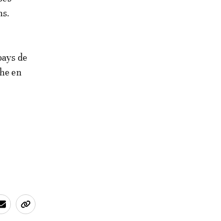
ns.
pays de
che en