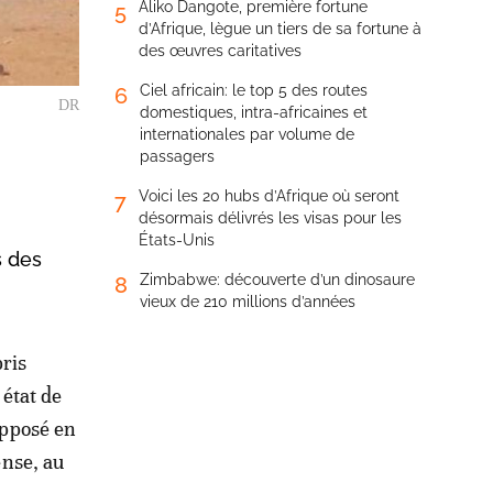
Aliko Dangote, première fortune
5
d’Afrique, lègue un tiers de sa fortune à
des œuvres caritatives
Ciel africain: le top 5 des routes
6
DR
domestiques, intra-africaines et
internationales par volume de
passagers
Voici les 20 hubs d’Afrique où seront
7
désormais délivrés les visas pour les
États-Unis
s des
Zimbabwe: découverte d’un dinosaure
8
vieux de 210 millions d’années
pris
 état de
opposé en
ense, au