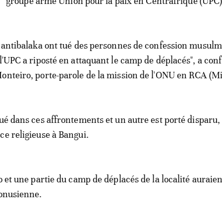
groupe armé Union pour la paix en Centrafrique (UPC)
s antibalaka ont tué des personnes de confession musul
 l'UPC a riposté en attaquant le camp de déplacés", a con
onteiro, porte-parole de la mission de l'ONU en RCA (M
tué dans ces affrontements et un autre est porté disparu,
ce religieuse à Bangui.
o et une partie du camp de déplacés de la localité auraien
 onusienne.