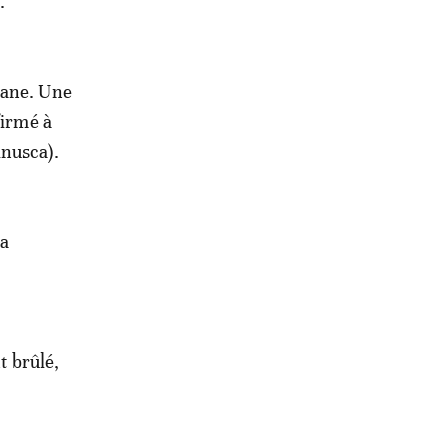
.
mane. Une
firmé à
inusca).
 a
t brûlé,