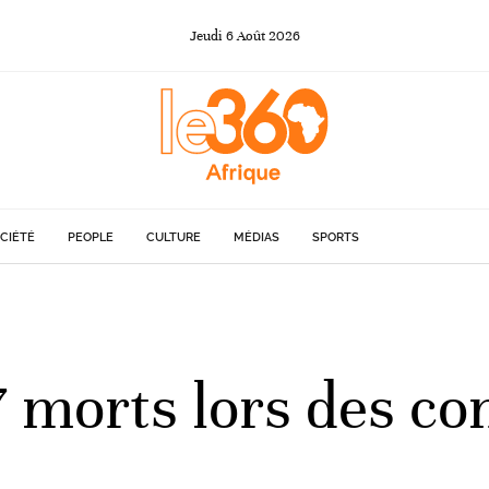
Jeudi
6
Août
2026
CIÉTÉ
PEOPLE
CULTURE
MÉDIAS
SPORTS
7 morts lors des co