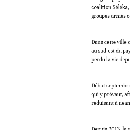
coalition Séléka,
groupes armés c
Dans cette ville
au sud-est du pa
perdu la vie depu
Début septembre,
qui y prévaut, a
réduisant à néant
Depuis 2013, la q