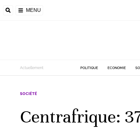
MENU
d
Actuellement
POLITIQUE
ECONOMIE
SO
riale
SOCIÉTÉ
ntrafricaine
émocratique du
Centrafrique: 3
u
Príncipe