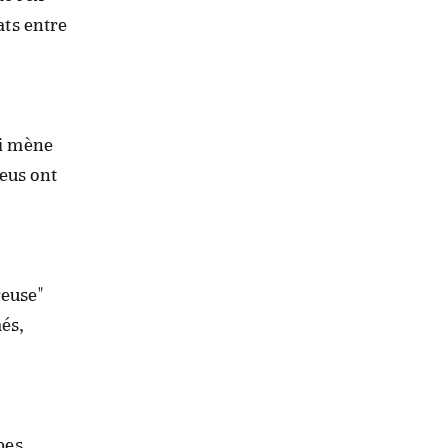
ats entre
ui mène
leus ont
reuse"
més,
pes