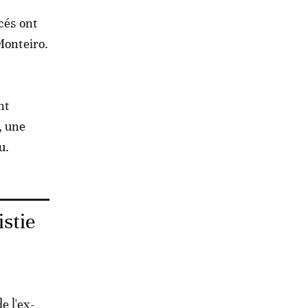
cés ont
Monteiro.
nt
, une
u.
stie
e l'ex-