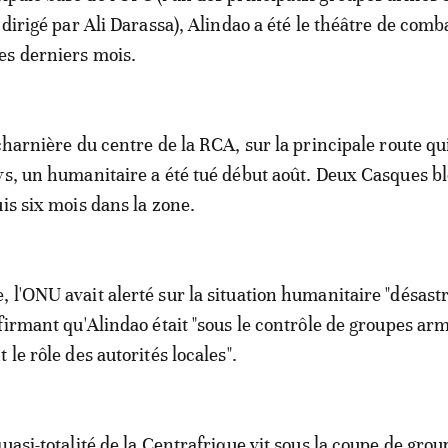
 dirigé par Ali Darassa), Alindao a été le théâtre de comb
es derniers mois.
 charnière du centre de la RCA, sur la principale route q
ys, un humanitaire a été tué début août. Deux Casques b
is six mois dans la zone.
 l'ONU avait alerté sur la situation humanitaire "désast
ffirmant qu'Alindao était "sous le contrôle de groupes ar
 le rôle des autorités locales".
uasi-totalité de la Centrafrique vit sous la coupe de grou