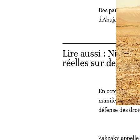
Des partisans d
d'Abuja et de gr
Lire aussi :
Nigeria:
réelles sur des man
En octobre 2018, 
manifestation à A
défense des droit
Zakzaky appelle 