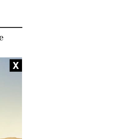
e
ignant
at de
client ne
re".