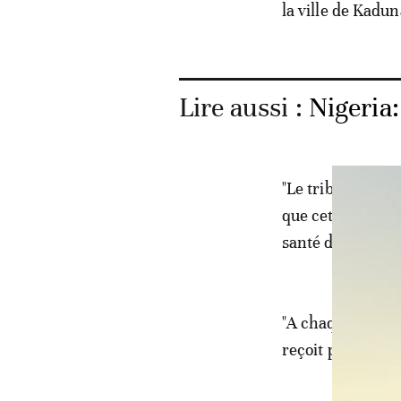
la ville de Kadun
Lire aussi :
Nigeria:
"Le tribunal a pr
que cette demand
santé de son clie
"A chaque fois qu
reçoit pas les so