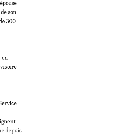
 épouse
 de son
 de 300
é en
visoire
Service
)
oignent
ne depuis