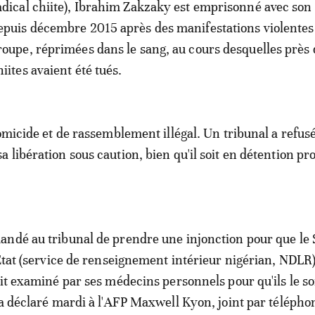
adical chiite), Ibrahim Zakzaky est emprisonné avec son
epuis décembre 2015 après des manifestations violentes
roupe, réprimées dans le sang, au cours desquelles près
hiites avaient été tués.
homicide et de rassemblement illégal. Un tribunal a refus
 libération sous caution, bien qu'il soit en détention pro
ndé au tribunal de prendre une injonction pour que le 
'Etat (service de renseignement intérieur nigérian, NDLR
oit examiné par ses médecins personnels pour qu'ils le s
 a déclaré mardi à l'AFP Maxwell Kyon, joint par télépho