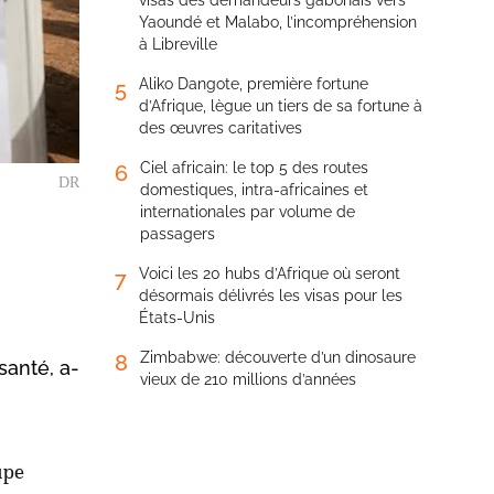
visas des demandeurs gabonais vers
Yaoundé et Malabo, l’incompréhension
à Libreville
Aliko Dangote, première fortune
5
d’Afrique, lègue un tiers de sa fortune à
des œuvres caritatives
Ciel africain: le top 5 des routes
6
DR
domestiques, intra-africaines et
internationales par volume de
passagers
Voici les 20 hubs d’Afrique où seront
7
désormais délivrés les visas pour les
États-Unis
Zimbabwe: découverte d’un dinosaure
8
santé, a-
vieux de 210 millions d’années
upe