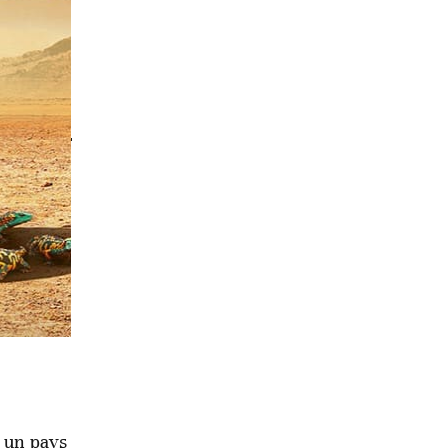
es
ention.
s de
s un pays