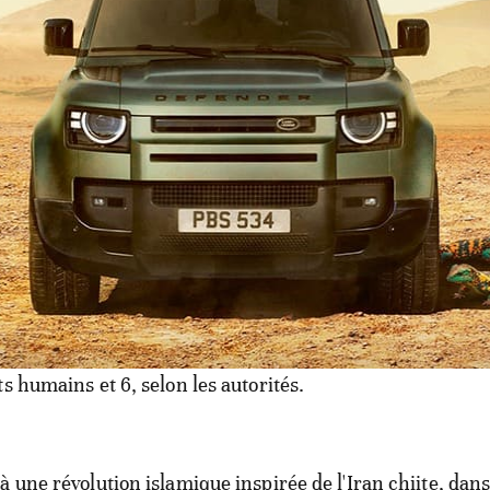
'Ibrahim Zakzaky manifestent régulièrement dans les ru
andes villes du Nord du pays pour protester contre sa dét
 les forces de l'ordre tirent à balles
ifestants chiites à Abuja
la répression violente par les forces de sécurité d'une
buja avait fait 47 morts, selon l'IMN et des organisation
s humains et 6, selon les autorités.
à une révolution islamique inspirée de l'Iran chiite, dan