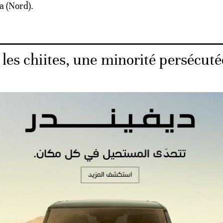
a (Nord).
 les chiites, une minorité persécuté
is aujourd'hui (mardi) cette injonction", a-t-il ajouté, soul
e avait été rendue nécessaire par la dégradation de l'ét
nt.
e nous le voyons, son état de santé s'est détérioré. Mon 
ins spécifiques dont il a besoin pour que son état s'amélio