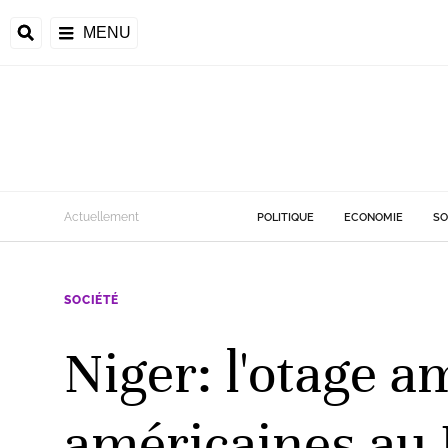
MENU
d
Actuellement
POLITIQUE
ECONOMIE
SO
riale
SOCIÉTÉ
ntrafricaine
émocratique du
Niger: l'otage am
u
Príncipe
américaines au 