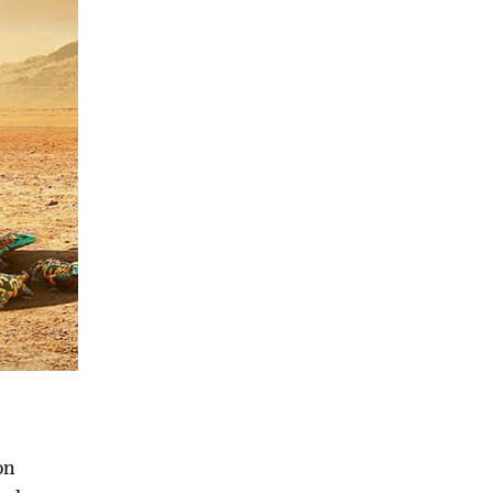
qu'un
es
s, dont un
au Sahel.
ctobre
on