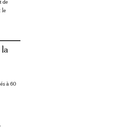
t de
 le
 la
nés à 60
s