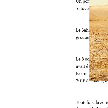
Un porte-parole
"citoyen américai
Le Sahel est rég
groupes jihadist
Le 8 octobre au 
avait été enlevé 
Parmi eux, l'hum
2016 à Abalak, à
Toutefois, la zon