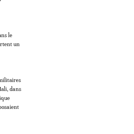
ans le
ortent un
ilitaires
ali, dans
mique
posaient