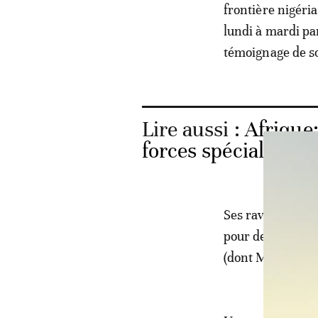
frontière nigéria
lundi à mardi pa
témoignage de so
Lire aussi :
Afrique:
forces spéciales am
Ses ravisseurs, r
pour demander "u
(dont Massalata 