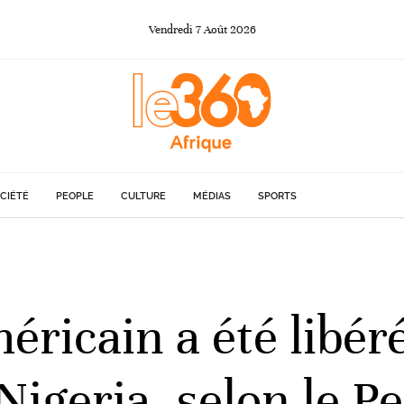
Vendredi
7
Août
2026
CIÉTÉ
PEOPLE
CULTURE
MÉDIAS
SPORTS
éricain a été libér
Nigeria, selon le P