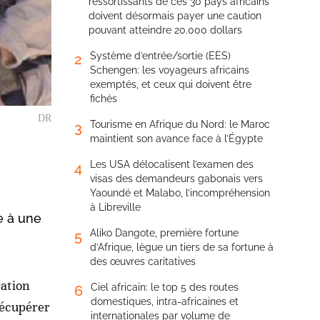
ressortissants de ces 30 pays africains
doivent désormais payer une caution
pouvant atteindre 20.000 dollars
Système d’entrée/sortie (EES)
2
Schengen: les voyageurs africains
exemptés, et ceux qui doivent être
fichés
DR
Tourisme en Afrique du Nord: le Maroc
3
maintient son avance face à l’Égypte
Les USA délocalisent l’examen des
4
visas des demandeurs gabonais vers
Yaoundé et Malabo, l’incompréhension
à Libreville
e à une
Aliko Dangote, première fortune
5
d’Afrique, lègue un tiers de sa fortune à
des œuvres caritatives
ration
Ciel africain: le top 5 des routes
6
domestiques, intra-africaines et
récupérer
internationales par volume de