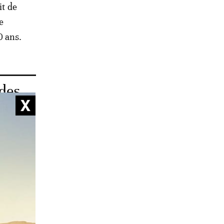
it de
e
0 ans.
 des
 le père
Nkonni