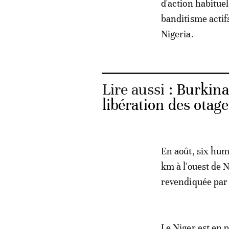
d'action habitue
banditisme actifs
Nigeria.
Lire aussi :
Burkina 
libération des otage
En août, six hum
km à l'ouest de 
revendiquée par 
Le Niger est en p