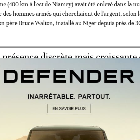
ne (400 km à l'est de Niamey) avait été enlevé dans la nu
r des hommes armés qui cherchaient de l'argent, selon l
n père Bruce Walton, installé au Niger depuis près de 3
 présence discrète mais croissante
éricaines
epartis en direction du Nigeria, avaient ensuite contacté
ne rançon", selon Ibrahim Abba Lélé, préfet de Birni 
est voisine), sans préciser le montant demandé.