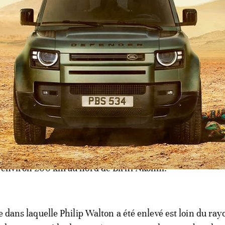
 du département d'Etat américain avait confirmé mardi 
n avait été enlevé au Niger".
ulièrement le théâtre d'enlèvements d'Occidentaux par d
es.
Mali, la Française Sophie Pétronin et deux otages italien
au Niger, ont été libérés, mais plusieurs restent détenus 
anitaire américain Jeffery Woodke enlevé au Niger en o
 environ 200 km au nord de Birni Nkonni.
e dans laquelle Philip Walton a été enlevé est loin du ray