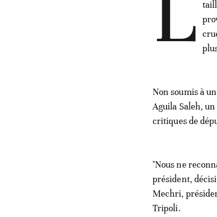
L
tai
pro
cru
plu
Non soumis à un 
Aguila Saleh, un 
critiques de dépu
"Nous ne reconnai
président, décisi
Mechri, présiden
Tripoli.