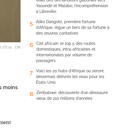
visas des demandeurs gabonais vers
Yaoundé et Malabo, l’incompréhension
à Libreville
Aliko Dangote, première fortune
5
d’Afrique, lègue un tiers de sa fortune à
des œuvres caritatives
Ciel africain: le top 5 des routes
6
l d'Etat.. DR
domestiques, intra-africaines et
internationales par volume de
passagers
Voici les 20 hubs d’Afrique où seront
7
désormais délivrés les visas pour les
États-Unis
au moins
Zimbabwe: découverte d’un dinosaure
8
vieux de 210 millions d’années
ement