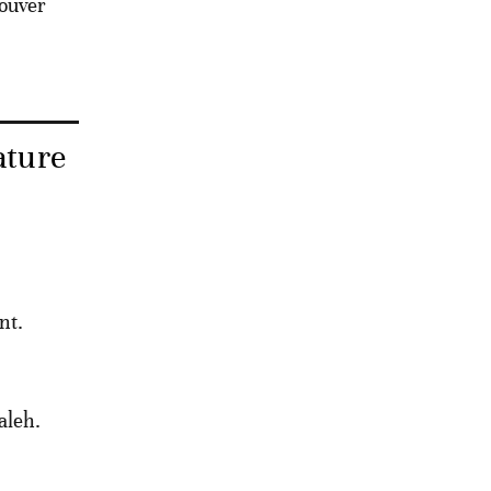
rouver
ature
nt.
aleh.