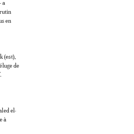
- a
rutin
us en
 (est),
déluge de
.
aled el-
e à