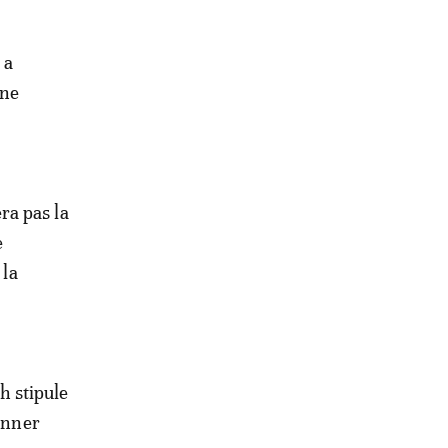
 a
une
ra pas la
e
 la
eh stipule
donner