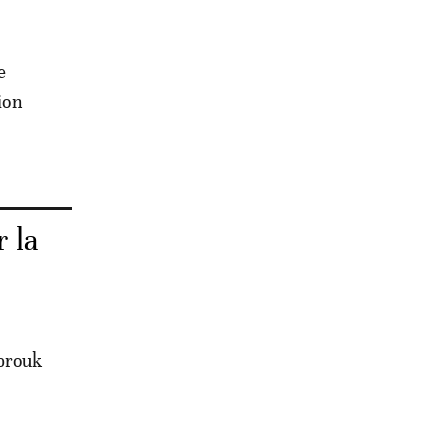
e
ion
r la
obrouk