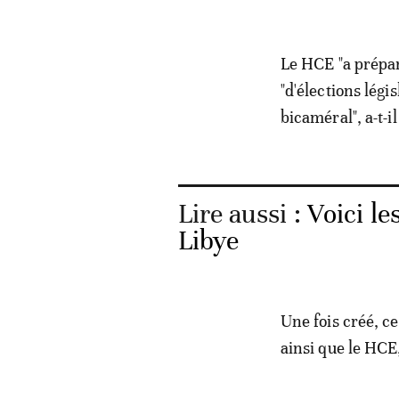
Le HCE "a prépar
"d'élections légi
bicaméral", a-t-il
Lire aussi :
Voici le
Libye
Une fois créé, c
ainsi que le HCE,