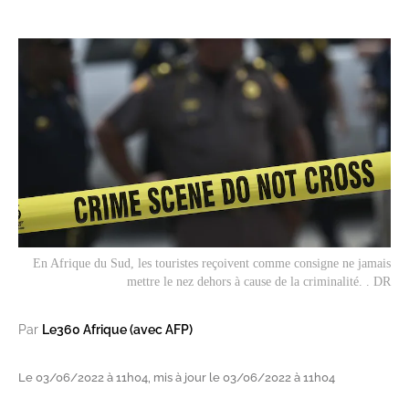
En Afrique du Sud, les touristes reçoivent comme consigne
ne jamais
mettre le nez dehors
à cause de la criminalité. . DR
Par
Le360 Afrique (avec AFP)
Le 03/06/2022 à 11h04, mis à jour le 03/06/2022 à 11h04