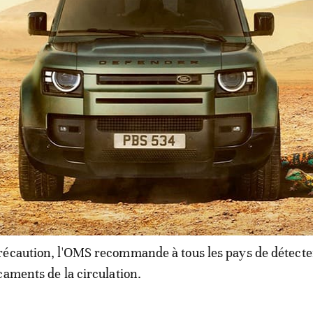
basée à Genève précise que les quatre médicaments cont
s en Gambie mais pourraient avoir été distribués, par le b
s, ailleurs dans le monde. «Tous les lots de ces produits
comme dangereux jusqu'à ce qu'ils puissent être analysés
nales de Réglementation compétentes», indique l'OMS.
 des experts américains attendus a
 d'enfants
écaution, l'OMS recommande à tous les pays de détecter
caments de la circulation.