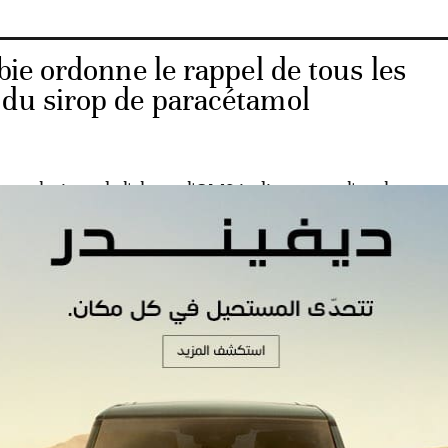
ie ordonne le rappel de tous les
 du sirop de paracétamol
 technique de l'alerte, l'OMS indique que «l'analyse en
hantillons de chacun des quatre produits confirme une
r diéthylène glycol et éthylène glycol en quantités
e diéthylène glycol et l'éthylène glycol sont toxiques et
s effets toxiques incluent - selon l'OMS - douleurs abdom
arrhées, incapacité à uriner, maux de tête, altération de 
s rénales aiguës pouvant entraîner la mort.