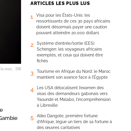
ARTICLES LES PLUS LUS
Visa pour les États-Unis: les
1
ressortissants de ces 30 pays africains
doivent désormais payer une caution
pouvant atteindre 20.000 dollars
Système d’entrée/sortie (EES)
2
Schengen: les voyageurs africains
exemptés, et ceux qui doivent être
fichés
 la toux.. DR
Tourisme en Afrique du Nord: le Maroc
3
maintient son avance face à l’Égypte
Les USA délocalisent l’examen des
4
visas des demandeurs gabonais vers
Yaoundé et Malabo, l’incompréhension
à Libreville
le
Aliko Dangote, première fortune
5
 Gambie
d’Afrique, lègue un tiers de sa fortune à
des œuvres caritatives