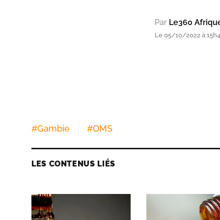
Par
Le360 Afriqu
Le 05/10/2022 à 15h47
#
Gambie
#
OMS
LES CONTENUS LIÉS