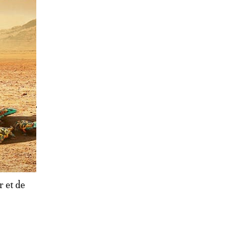
aminés
iais de
 doivent
 par les
près
 et de