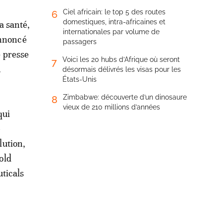
Ciel africain: le top 5 des routes
6
domestiques, intra-africaines et
a santé,
internationales par volume de
annoncé
passagers
e presse
Voici les 20 hubs d’Afrique où seront
7
.
désormais délivrés les visas pour les
États-Unis
Zimbabwe: découverte d’un dinosaure
8
vieux de 210 millions d’années
qui
6
lution,
old
ticals