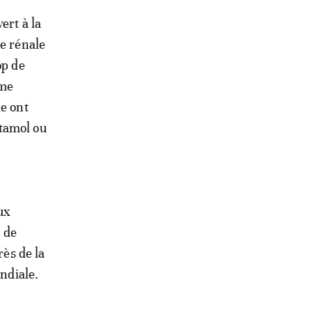
ert à la
ce rénale
op de
mme
ie ont
étamol ou
ux
n de
rès de la
ondiale.