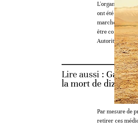
L'organisation 
ont été identifié
marchés informel
être considérés 
Autorités Natio
Lire aussi :
Gambie:
la mort de dizaines
Par mesure de pr
retirer ces médi