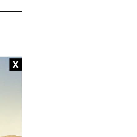
 peuvent
inales,
l'état