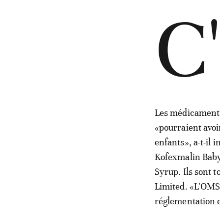
C
Les médicaments 
«pourraient avoir
enfants», a-t-il 
Kofexmalin Baby
Syrup. Ils sont 
Limited. «L'OMS 
réglementation e