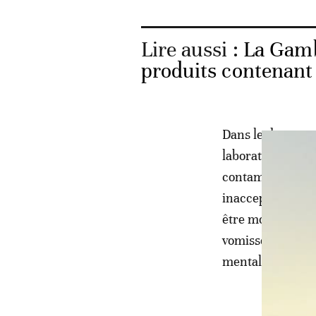
Lire aussi :
La Gamb
produits contenant
Dans le document
laboratoire d'éc
contamination pa
inacceptables». L
être mortels. Le
vomissements, di
mental et lésion