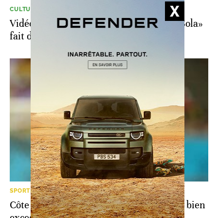
CULTURE
Vidéo. Côte d’Ivoire: la danse «Zeula de Sola»
fait de la résistance face au coupé-décalé
SPORTS
Côte d’Ivoire: Serge Aurier, la polémique bien
excessive de l’«égorgement»