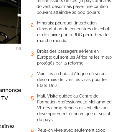
ressortissants de ces 30 pays africains
doivent désormais payer une caution
pouvant atteindre 20.000 dollars
Minerais: pourquoi l’interdiction
2
d’exportation de concentrés de cobalt
et de cuivre par la RDC perturbera le
marché mondial
DR
Droits des passagers aériens en
3
Europe: qui sont les Africains les mieux
protégés par la réforme
Voici les 20 hubs d’Afrique où seront
4
désormais délivrés les visas pour les
États-Unis
s annonce
Mali. Visite guidée au Centre de
5
s TV
Formation professionnelle Mohammed
VI: des compétences essentielles au
développement économique et social
du pays
chaînes
Peut-on vivre avec seulement 1000
6