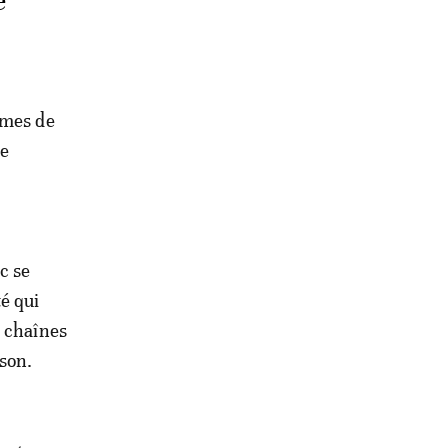
e
mmes de
ne
c se
é qui
s chaînes
son.