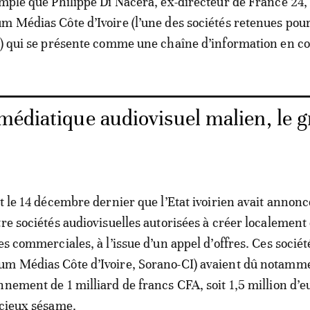
emple que Philippe Di Nacera, ex-directeur de France 24, 
m Médias Côte d’Ivoire (l’une des sociétés retenues pou
é) qui se présente comme une chaîne d’information en co
médiatique audiovisuel malien, le 
t le 14 décembre dernier que l’Etat ivoirien avait annonc
tre sociétés audiovisuelles autorisées à créer localement
es commerciales, à l’issue d’un appel d’offres. Ces société
um Médias Côte d’Ivoire, Sorano-CI) avaient dû notamm
nnement de 1 milliard de francs CFA, soit 1,5 million d’e
écieux sésame.