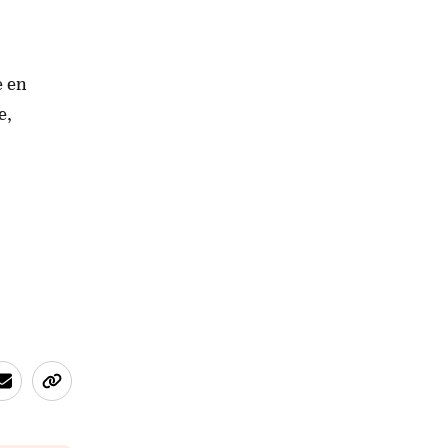
e en
e,