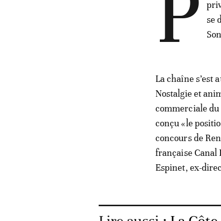
P
pri
se 
Son
La chaîne s’est 
Nostalgie et ani
commerciale du 
conçu «le positi
concours de René
française Canal P
Espinet, ex-dire