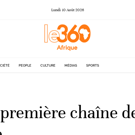
Lundi
10
Août
2026
CIÉTÉ
PEOPLE
CULTURE
MÉDIAS
SPORTS
a première chaîne d
e