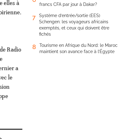
 elles à
francs CFA par jour à Dakar?
oirienne.
Système d’entrée/sortie (EES)
7
Schengen: les voyageurs africains
exemptés, et ceux qui doivent être
fichés
Tourisme en Afrique du Nord: le Maroc
8
 de Radio
maintient son avance face à l’Égypte
ée
rnier a
vec le
sion
ippe