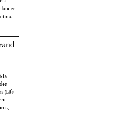
est
r lancer
ntinu.
grand
é la
 des
s (Life
ent
uros,