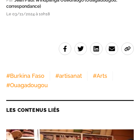
Par
Jean Paul Windpanga Ouédraogo (Ouagadougou,
correspondance)
Le 03/11/2024 à 10h18
#
Burkina Faso
#
artisanat
#
Arts
#
Ouagadougou
LES CONTENUS LIÉS