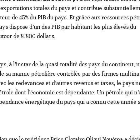
 exportations totales du pays et contribue substantielle
teur de 45% du PIB du pays. Et grâce aux ressources pétr
pays dispose d’un des PIB par habitant les plus élevés du
utour de 8.800 dollars.
s, à l’instar de la quasi-totalité des pays du continent, n
e sa manne pétrolière contrôlée par des firmes multina
ec les redevances et d’autres revenus et taxes, le pays n
étrole dont l’économie est dépendante. Un pétrole qui n
pendance énergétique du pays qui a connu cette année s
ation que le président Brice Clotaire Oligui Nguéma a déci