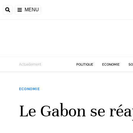
MENU
d
Actuellement
POLITIQUE
ECONOMIE
SO
riale
ECONOMIE
ntrafricaine
émocratique du
Le Gabon se réa
u
Príncipe