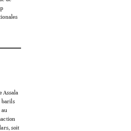
up
tionales
re Assala
 barils
, au
saction
ars, soit