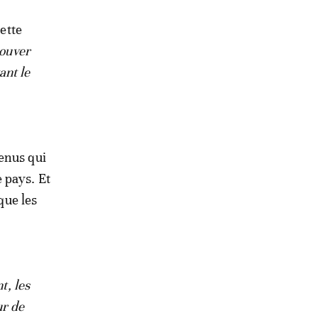
cette
rouver
ant le
enus qui
 pays. Et
que les
t, les
ur de