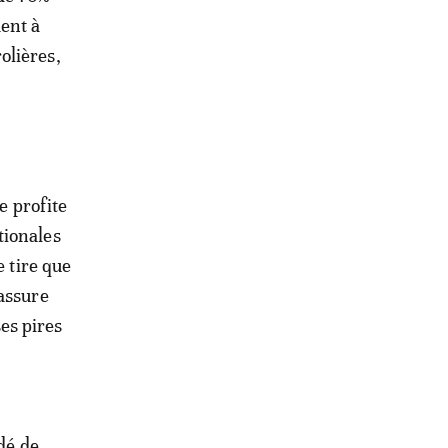
ment à
olières,
e profite
tionales
e tire que
’assure
es pires
dé de