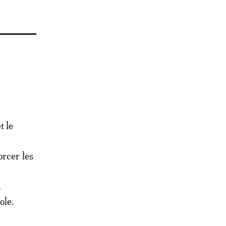
t le
orcer les
n
ole.