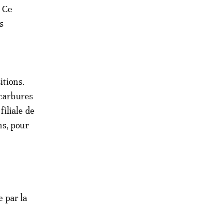
. Ce
s
itions.
ocarbures
iliale de
ns, pour
e par la