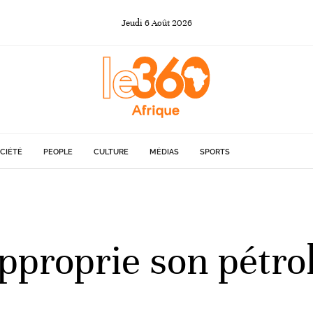
Jeudi
6
Août
2026
CIÉTÉ
PEOPLE
CULTURE
MÉDIAS
SPORTS
pproprie son pétro