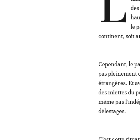
L
des
hau
le 
continent, soit a
Cependant, le pay
pas pleinement d
étrangères. Et av
des miettes du p
même pas l’indé
délestages.
C’est cette situ