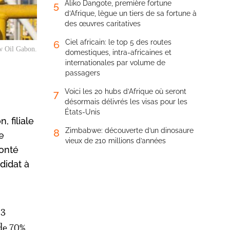
Aliko Dangote, première fortune
5
d’Afrique, lègue un tiers de sa fortune à
des œuvres caritatives
Ciel africain: le top 5 des routes
6
ow Oil Gabon.
domestiques, intra-africaines et
internationales par volume de
passagers
Voici les 20 hubs d’Afrique où seront
7
désormais délivrés les visas pour les
États-Unis
 filiale
Zimbabwe: découverte d’un dinosaure
8
e
vieux de 210 millions d’années
lonté
didat à
,3
 de 70%