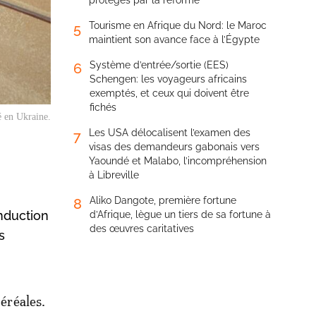
protégés par la réforme
Tourisme en Afrique du Nord: le Maroc
5
maintient son avance face à l’Égypte
Système d’entrée/sortie (EES)
6
Schengen: les voyageurs africains
exemptés, et ceux qui doivent être
fichés
é en Ukraine.
Les USA délocalisent l’examen des
7
visas des demandeurs gabonais vers
Yaoundé et Malabo, l’incompréhension
à Libreville
Aliko Dangote, première fortune
8
onduction
d’Afrique, lègue un tiers de sa fortune à
des œuvres caritatives
s
éréales.