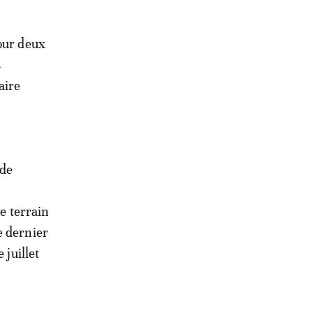
pour deux
s
aire
 de
le terrain
e dernier
 juillet