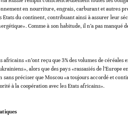
 «la Russie remplit consciencieusement toutes ses obliga
onnement en nourriture, engrais, carburant et autres pr
s Etats du continent, contribuant ainsi à assurer leur sé
nergétique». Comme à son habitude, il n’a pas manqué de
ays africains «n’ont reçu que 3% des volumes de céréales 
 ukrainiens», alors que des pays «rassasiés de l’Europe e
n sans préciser que Moscou «a toujours accordé et cont
orité à la coopération avec les Etats africains».
atiques