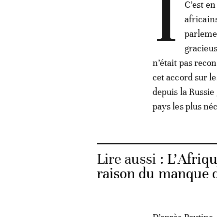
I
C’est en
africain
parlemen
gracieus
n’était pas reco
cet accord sur l
depuis la Russie
pays les plus néc
Lire aussi :
L’Afriq
raison du manque d’