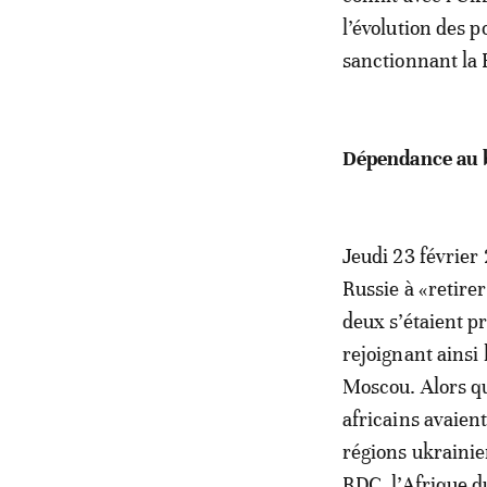
l’évolution des p
sanctionnant la 
Dépendance au 
Jeudi 23 février 
Russie à «retire
deux s’étaient p
rejoignant ainsi 
Moscou. Alors qu
africains avaien
régions ukrainien
RDC, l’Afrique d