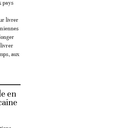
x pays
ur livrer
ainiennes
olonger
livrer
emps, aux
le en
caine