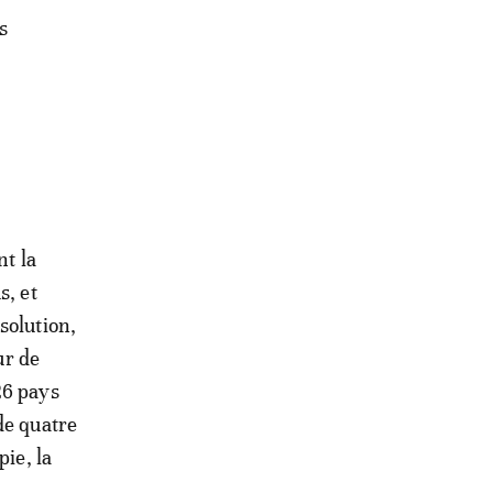
s
nt la
s, et
solution,
ur de
26 pays
de quatre
pie, la