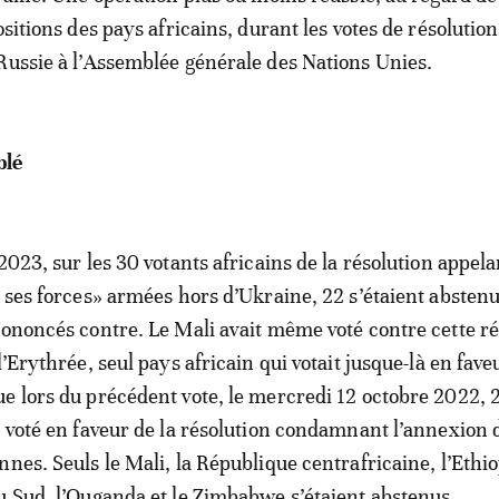
ositions des pays africains, durant les votes de résolution
Russie à l’Assemblée générale des Nations Unies.
blé
2023, sur les 30 votants africains de la résolution appela
r ses forces» armées hors d’Ukraine, 22 s’étaient abstenu
rononcés contre. Le Mali avait même voté contre cette ré
l’Erythrée, seul pays africain qui votait jusque-là en fave
e lors du précédent vote, le mercredi 12 octobre 2022, 
t voté en faveur de la résolution condamnant l’annexion 
nes. Seuls le Mali, la République centrafricaine, l’Ethio
u Sud, l’Ouganda et le Zimbabwe s’étaient abstenus.