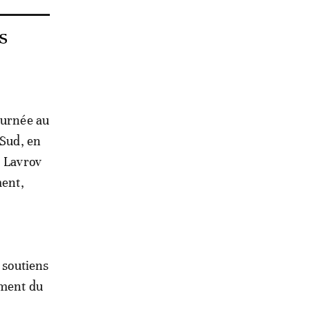
s
ournée au
 Sud, en
, Lavrov
ment,
 soutiens
ement du