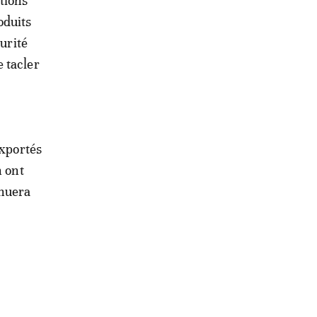
tions
oduits
curité
 tacler
exportés
n ont
inuera