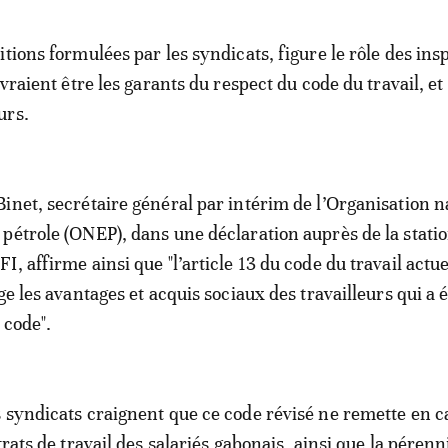
itions formulées par les syndicats, figure le rôle des ins
evraient être les garants du respect du code du travail, et
urs.
inet, secrétaire général par intérim de l’Organisation n
pétrole (ONEP), dans une déclaration auprès de la stati
, affirme ainsi que "l’article 13 du code du travail actue
ge les avantages et acquis sociaux des travailleurs qui a é
 code".
 syndicats craignent que ce code révisé ne remette en c
trats de travail des salariés gabonais, ainsi que la pérenn