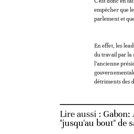
C'est donc en fa
empêcher que les
parlement et que 
En effet, les lea
du travail par la
l’ancienne prési
gouvernementale 
détriments des dr
Lire aussi :
Gabon: 
"jusqu'au bout" de 