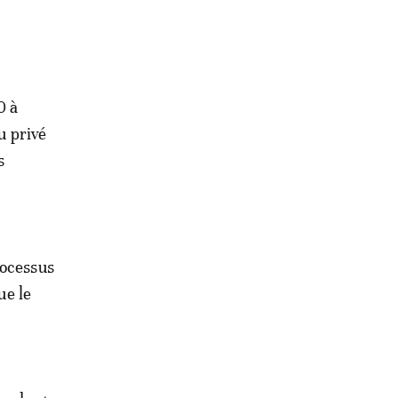
0 à
u privé
s
rocessus
ue le