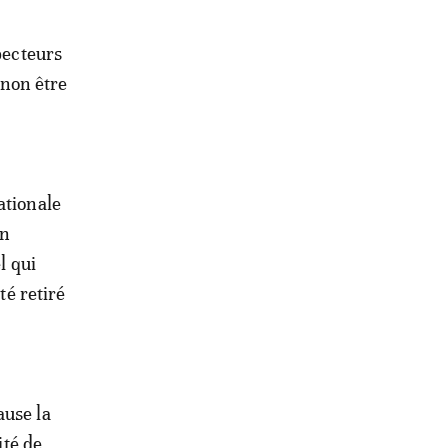
pecteurs
 non être
ationale
on
l qui
té retiré
ause la
ité de