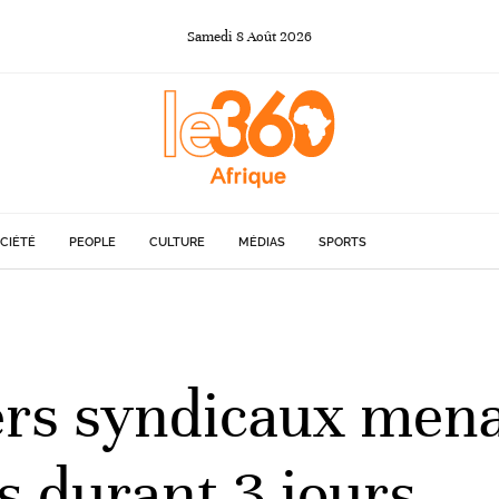
Samedi
8
Août
2026
CIÉTÉ
PEOPLE
CULTURE
MÉDIAS
SPORTS
ers syndicaux men
s durant 3 jours