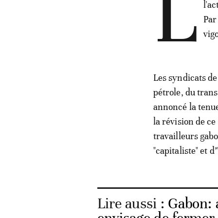
L
l'a
Par
vig
Les syndicats de
pétrole, du tran
annoncé la tenue
la révision de c
travailleurs gabo
"capitaliste" et d
Lire aussi :
Gabon: 