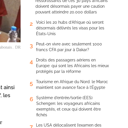
ressortissants de ces 30 pays africains
doivent désormais payer une caution
pouvant atteindre 20.000 dollars
Voici les 20 hubs d’Afrique où seront
2
désormais délivrés les visas pour les
États-Unis
Peut-on vivre avec seulement 1000
3
abonais.. DR
francs CFA par jour à Dakar?
Droits des passagers aériens en
4
Europe: qui sont les Africains les mieux
protégés par la réforme
Tourisme en Afrique du Nord: le Maroc
5
 ainsi
maintient son avance face à l’Égypte
, les
Système d’entrée/sortie (EES)
6
Schengen: les voyageurs africains
exemptés, et ceux qui doivent être
fichés
er
Les USA délocalisent l’examen des
7