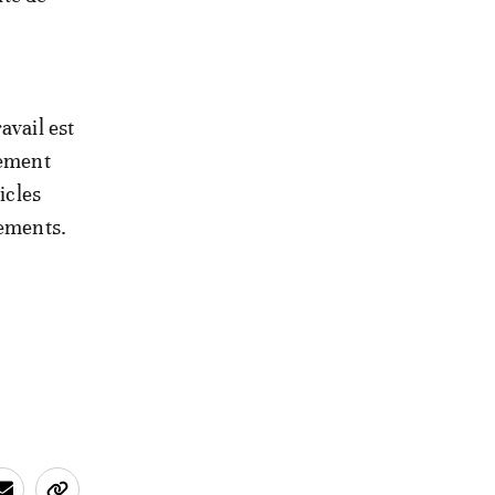
avail est
nement
icles
dements.