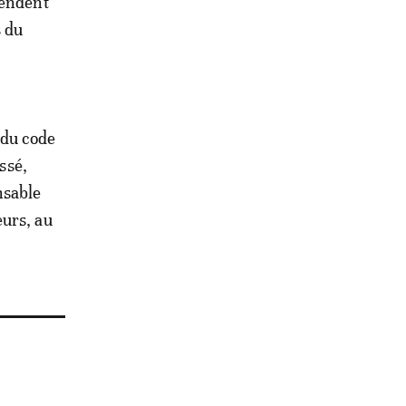
tendent
s du
n du code
ssé,
nsable
eurs, au