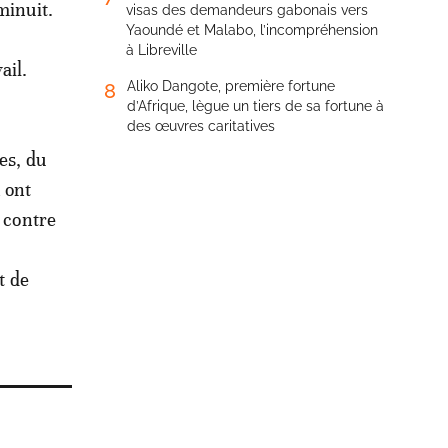
minuit.
visas des demandeurs gabonais vers
Yaoundé et Malabo, l’incompréhension
à Libreville
ail.
Aliko Dangote, première fortune
8
d’Afrique, lègue un tiers de sa fortune à
des œuvres caritatives
es, du
 ont
r contre
t de