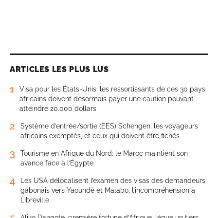
ARTICLES LES PLUS LUS
1
Visa pour les États-Unis: les ressortissants de ces 30 pays
africains doivent désormais payer une caution pouvant
atteindre 20.000 dollars
2
Système d’entrée/sortie (EES) Schengen: les voyageurs
africains exemptés, et ceux qui doivent être fichés
3
Tourisme en Afrique du Nord: le Maroc maintient son
avance face à l’Égypte
4
Les USA délocalisent l’examen des visas des demandeurs
gabonais vers Yaoundé et Malabo, l’incompréhension à
Libreville
5
Aliko Dangote, première fortune d’Afrique, lègue un tiers