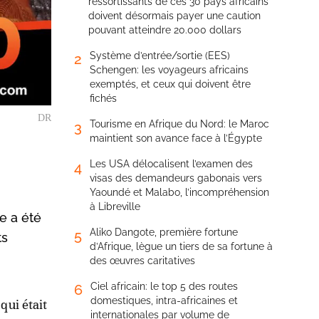
ressortissants de ces 30 pays africains
doivent désormais payer une caution
pouvant atteindre 20.000 dollars
Système d’entrée/sortie (EES)
2
Schengen: les voyageurs africains
exemptés, et ceux qui doivent être
fichés
DR
Tourisme en Afrique du Nord: le Maroc
3
maintient son avance face à l’Égypte
Les USA délocalisent l’examen des
4
visas des demandeurs gabonais vers
Yaoundé et Malabo, l’incompréhension
à Libreville
e a été
Aliko Dangote, première fortune
5
ts
d’Afrique, lègue un tiers de sa fortune à
des œuvres caritatives
Ciel africain: le top 5 des routes
6
domestiques, intra-africaines et
ui était
internationales par volume de