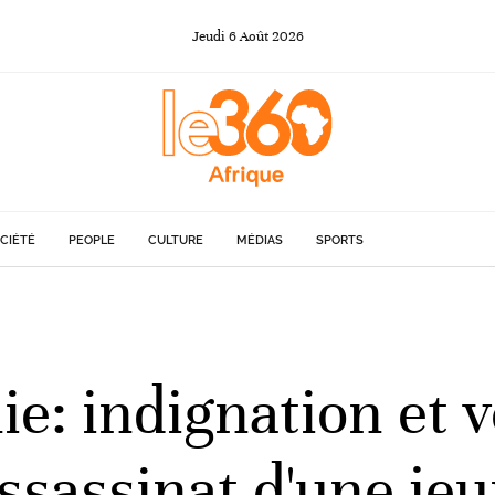
Jeudi
6
Août
2026
CIÉTÉ
PEOPLE
CULTURE
MÉDIAS
SPORTS
e: indignation et 
'assassinat d'une j