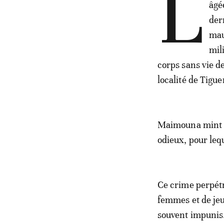
L
âgé
der
mau
mil
corps sans vie de
localité de Tigu
Maimouna mint S
odieux, pour lequ
Ce crime perpétr
femmes et de jeu
souvent impunis