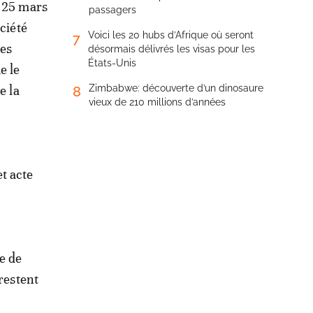
e 25 mars
passagers
ociété
Voici les 20 hubs d’Afrique où seront
7
les
désormais délivrés les visas pour les
États-Unis
e le
e la
Zimbabwe: découverte d’un dinosaure
8
vieux de 210 millions d’années
t acte
e de
restent