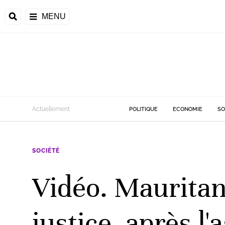
MENU
d
Actuellement
POLITIQUE
ECONOMIE
SO
riale
SOCIÉTÉ
ntrafricaine
émocratique du
Vidéo. Mauritani
u
Príncipe
justice, après l