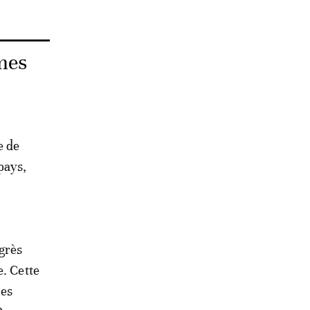
mes
e de
pays,
ogrès
e. Cette
hes