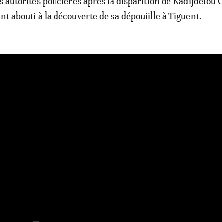
es autorités policières après la disparition de Kadijdetou
nt abouti à la découverte de sa dépouiille à Tiguent.