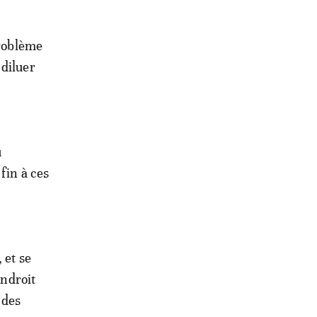
problème
 diluer
u
fin à ces
 et se
endroit
 des