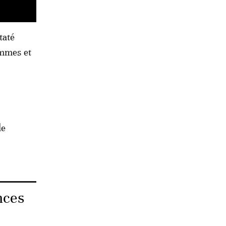
taté
emmes et
de
nces