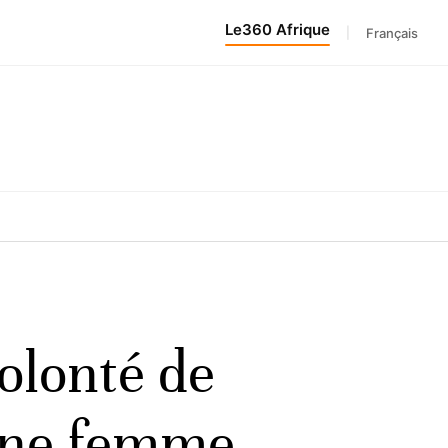
Le360 Afrique
|
Français
volonté de
eune femme