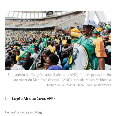
Un partisan du Congrès national africain (ANC) fait des gestes lors du
lancement du Manifeste électoral (ANC) au stade Moses Mabhida à
Durban le 24 février 2024.. AFP or licensors
Par
Le360 Afrique (avec AFP)
Le 24/02/2024 à 07h55