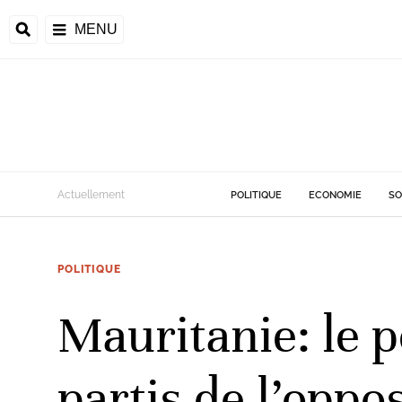
MENU
d
Actuellement
POLITIQUE
ECONOMIE
SO
riale
POLITIQUE
ntrafricaine
émocratique du
Mauritanie: le 
u
Príncipe
partis de l’oppo