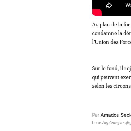
Au plan de la fo
condamne la dé
l’Union des For
Sur le fond, il r
qui peuvent exer
selon les circon
Par
Amadou Seck 
Le 01/09/2023 à 14h