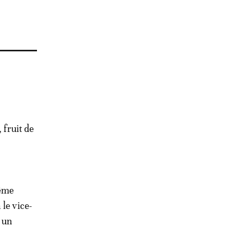
, fruit de
même
le vice-
r un