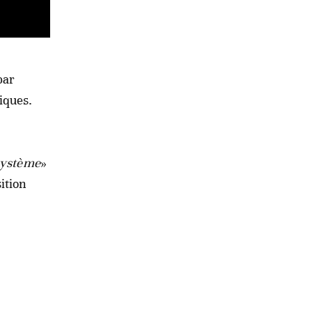
par
iques.
système
»
ition