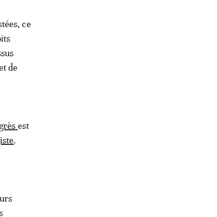
tées, ce
its
ssus
et de
ogrès
est
iste
.
eurs
s