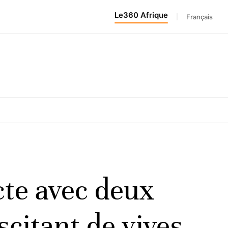
Le360 Afrique
|
Français
cte avec deux
scitant de vives