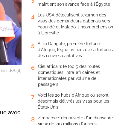
maintient son avance face à l’Égypte
Les USA délocalisent l’examen des
4
visas des demandeurs gabonais vers
Yaoundé et Malabo, l’incompréhension
à Libreville
Aliko Dangote, première fortune
5
d’Afrique, lègue un tiers de sa fortune à
des œuvres caritatives
Ciel africain: le top 5 des routes
6
de l'IRA (d)
domestiques, intra-africaines et
internationales par volume de
passagers
Voici les 20 hubs d’Afrique où seront
7
désormais délivrés les visas pour les
États-Unis
que avec
Zimbabwe: découverte d’un dinosaure
8
x
vieux de 210 millions d’années