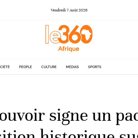
Vendredi
7
Août
2026
CIÉTÉ
PEOPLE
CULTURE
MÉDIAS
SPORTS
pouvoir signe un pa
sition historique su