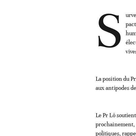
S
urv
pact
huma
élec
vive
La position du P
aux antipodes de
Le Pr Lô soutient
prochainement, t
politiques, rapp