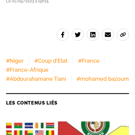
Le 01/09/2023 à 19h15
#
Niger
#
Coup d'Etat
#
France
#
France-Afrique
#
Abdourahamane Tiani
#
mohamed bazoum
LES CONTENUS LIÉS