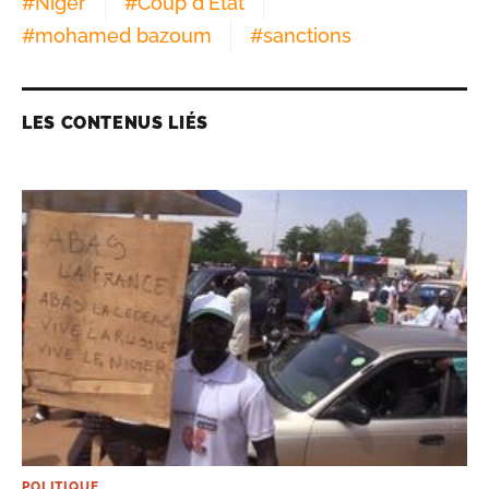
#
Niger
#
Coup d'Etat
#
mohamed bazoum
#
sanctions
LES CONTENUS LIÉS
POLITIQUE