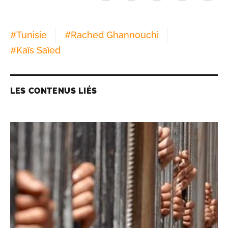
#
Tunisie
#
Rached Ghannouchi
#
Kaïs Saïed
LES CONTENUS LIÉS