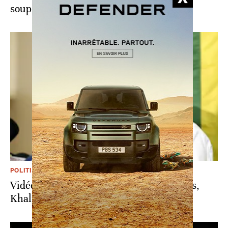
soupçonnés de trafic de passeports
POLITIQUE
Vidéo. Sénégal: Emprisonné durant 3 ans,
Khalifa Sall "pardonne" à Macky Sall