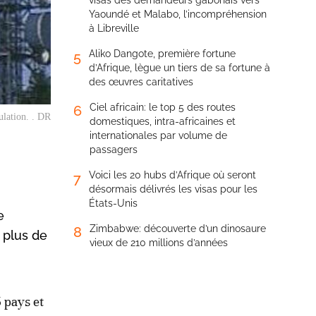
visas des demandeurs gabonais vers
Yaoundé et Malabo, l’incompréhension
à Libreville
Aliko Dangote, première fortune
5
d’Afrique, lègue un tiers de sa fortune à
des œuvres caritatives
Ciel africain: le top 5 des routes
6
pulation. . DR
domestiques, intra-africaines et
internationales par volume de
passagers
Voici les 20 hubs d’Afrique où seront
7
désormais délivrés les visas pour les
États-Unis
e
Zimbabwe: découverte d’un dinosaure
8
e plus de
vieux de 210 millions d’années
 pays et