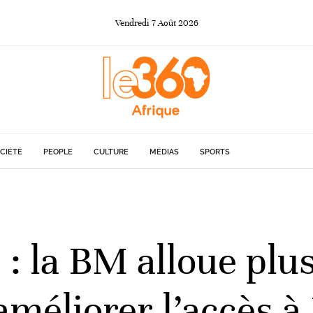
Vendredi
7
Août
2026
CIÉTÉ
PEOPLE
CULTURE
MÉDIAS
SPORTS
 : la BM alloue plus
améliorer l’accès à