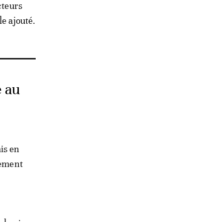
cteurs
le ajouté.
e au
is en
lement