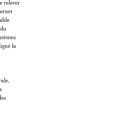
e relever
ternet
aible
 du
ystèmes
igné la
rale,
s
des