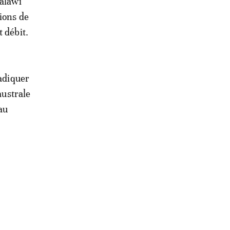
Malawi
ions de
 débit.
radiquer
australe
au