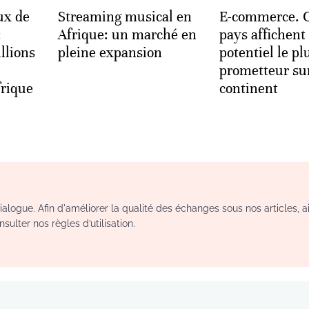
ux de
Streaming musical en
E-commerce. C
:
Afrique: un marché en
pays affichent 
llions
pleine expansion
potentiel le pl
prometteur sur
frique
continent
logue. Afin d'améliorer la qualité des échanges sous nos articles, a
sulter nos règles d’utilisation.