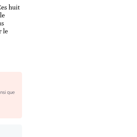
es huit
le
us
 le
insi que