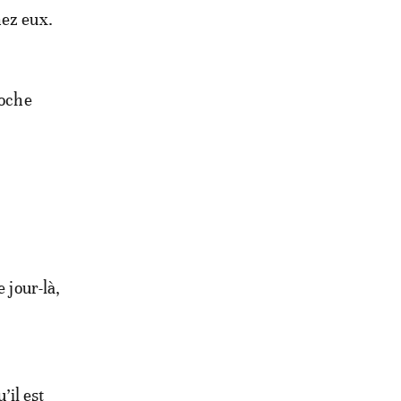
hez eux.
roche
 jour-là,
’il est