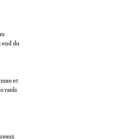
au
k-end du
Ayman et
es raids
s
réseaux