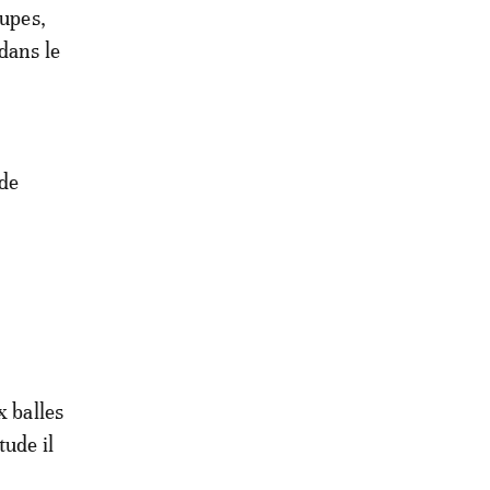
oupes,
dans le
 de
x balles
tude il