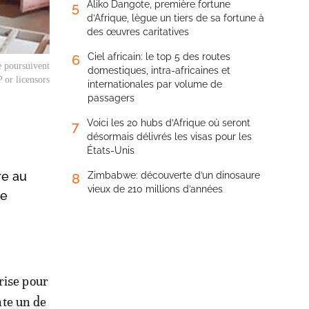
Aliko Dangote, première fortune
5
d’Afrique, lègue un tiers de sa fortune à
des œuvres caritatives
Ciel africain: le top 5 des routes
6
e poursuivent
domestiques, intra-africaines et
 or licensors
internationales par volume de
passagers
Voici les 20 hubs d’Afrique où seront
7
désormais délivrés les visas pour les
États-Unis
re au
Zimbabwe: découverte d’un dinosaure
8
vieux de 210 millions d’années
ne
rise pour
onte un de