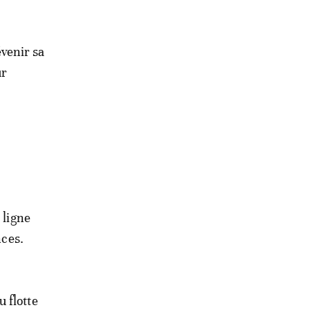
venir sa
ur
 ligne
nces.
 flotte