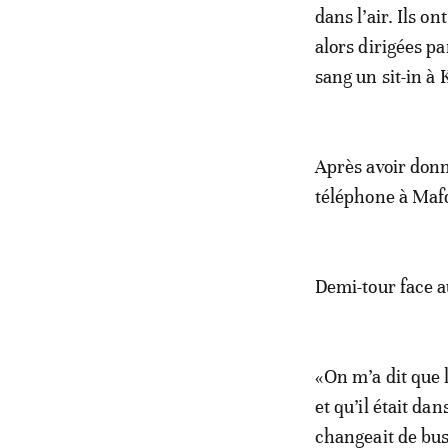
dans l’air. Ils 
alors dirigées p
sang un sit-in à
Après avoir donn
téléphone à Mafq
Demi-tour face 
«On m’a dit que 
et qu’il était d
changeait de bus 