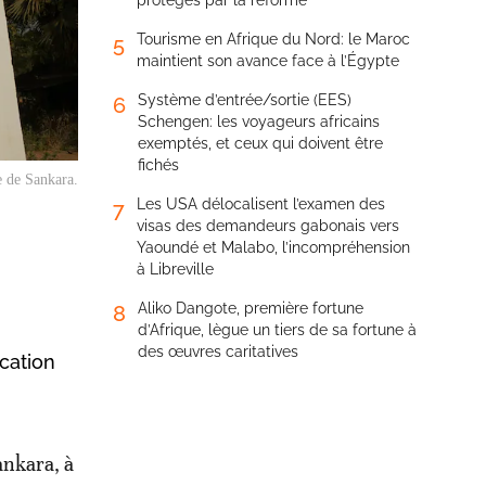
protégés par la réforme
Tourisme en Afrique du Nord: le Maroc
5
maintient son avance face à l’Égypte
Système d’entrée/sortie (EES)
6
Schengen: les voyageurs africains
exemptés, et ceux qui doivent être
fichés
e de Sankara.
Les USA délocalisent l’examen des
7
visas des demandeurs gabonais vers
Yaoundé et Malabo, l’incompréhension
à Libreville
Aliko Dangote, première fortune
8
d’Afrique, lègue un tiers de sa fortune à
des œuvres caritatives
cation
ankara, à