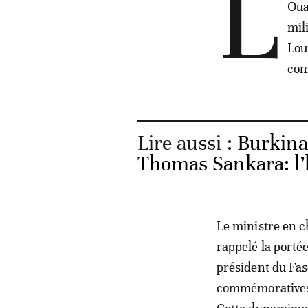
L
Oua
mil
Lou
com
Lire aussi :
Burkina 
Thomas Sankara: l
Le ministre en c
rappelé la portée
président du Fas
commémoratives d