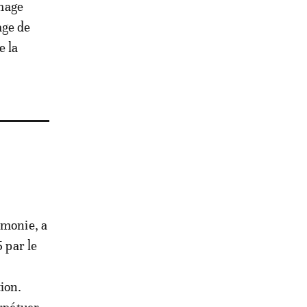
mage
age de
e la
émonie, a
 par le
ion.