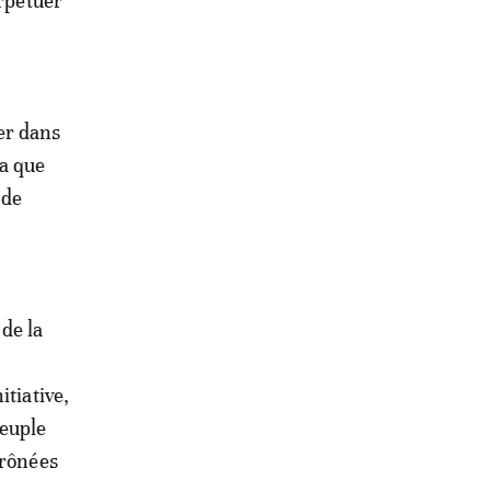
erpétuer
er dans
 a que
 de
de la
itiative,
peuple
prônées