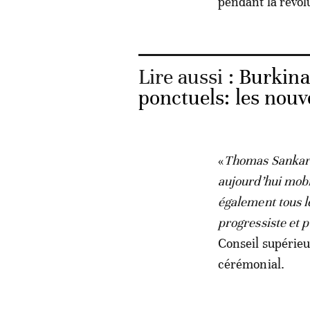
pendant la révol
Lire aussi :
Burkina 
ponctuels: les nouv
«
Thomas Sankara 
aujourd’hui mobi
également tous l
progressiste et 
Conseil supérie
cérémonial.