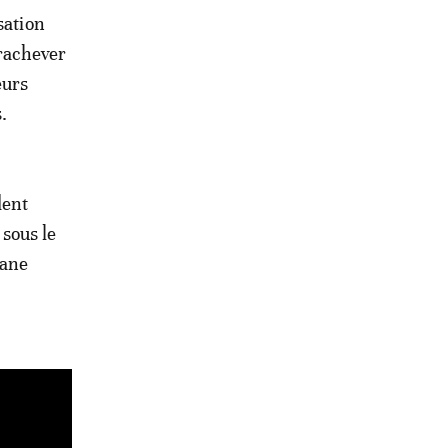
sation
rachever
eurs
.
dent
sous le
mane