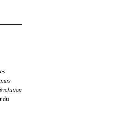
es
 mais
évolution
t du