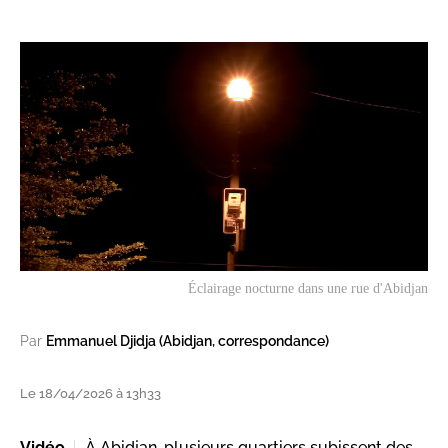
Éclairage nocturne dans une rue d'Abidjan
Par
Emmanuel Djidja (Abidjan, correspondance)
Le 18/04/2026 à 13h33
Vidéo
À Abidjan, plusieurs quartiers subissent des