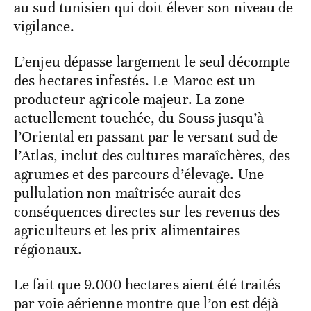
très petite échelle. En Libye, le bulletin
évoque une possible présence localisée dans
l’ouest, appelant à y mener des
prospections. Au Maghreb central, c’est
donc tout l’arc allant de l’Oriental marocain
au sud tunisien qui doit élever son niveau de
vigilance.
L’enjeu dépasse largement le seul décompte
des hectares infestés. Le Maroc est un
producteur agricole majeur. La zone
actuellement touchée, du Souss jusqu’à
l’Oriental en passant par le versant sud de
l’Atlas, inclut des cultures maraîchères, des
agrumes et des parcours d’élevage. Une
pullulation non maîtrisée aurait des