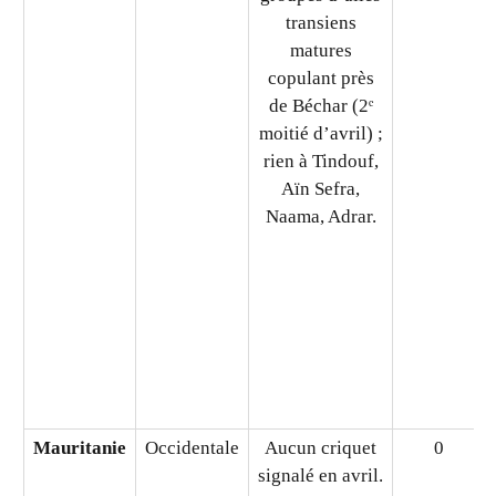
près
d’Errachidia,
Tata, Zagora.
Algérie
Occidentale
Quelques
16 ha
groupes d’ailés
transiens
matures
copulant près
de Béchar (2ᵉ
moitié d’avril) ;
rien à Tindouf,
Aïn Sefra,
Naama, Adrar.