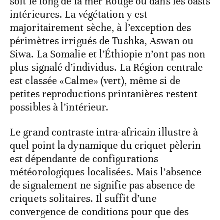
Pendant que le Maroc concentre toute
l’attention, les autres zones africaines sont
restées désespérément silencieuses. En
Égypte et au Soudan, aucun criquet n’a été
observé lors des prospections d’avril, que ce
soit le long de la mer Rouge ou dans les oasis
intérieures. La végétation y est
majoritairement sèche, à l’exception des
périmètres irrigués de Tushka, Aswan ou
Siwa. La Somalie et l’Éthiopie n’ont pas non
plus signalé d’individus. La Région centrale
est classée «Calme» (vert), même si de
petites reproductions printanières restent
possibles à l’intérieur.
Le grand contraste intra-africain illustre à
quel point la dynamique du criquet pèlerin