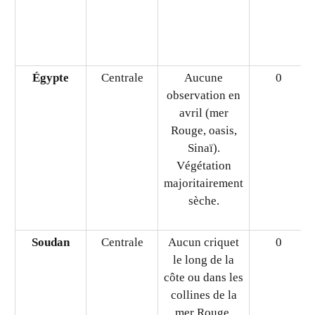
du sud).
Libye
Occidentale
Aucun criquet
0
Égypte
Centrale
Aucune
0
observation en
avril (mer
Rouge, oasis,
Sinaï).
Végétation
majoritairement
sèche.