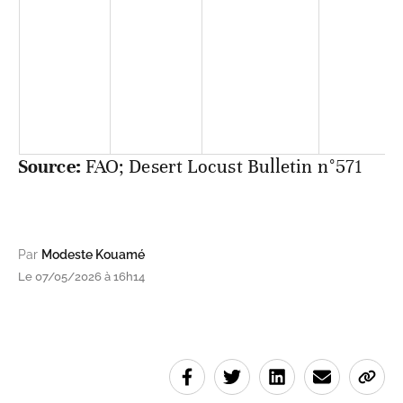
(périphérie)
signalement en
avril.
Sénégal
Occidentale
Aucun criquet
0
(périphérie)
signalé.
Source:
FAO; Desert Locust Bulletin n°571
Par
Modeste Kouamé