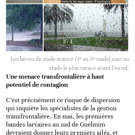
4
/
4
L'application des technologies modernes
révolutionne la surveillance et la lutte contre le
Criquet pèlerin. Les points focaux drone de
l’Algérie (Bilal Serir), du Mali (Hamady Ba) et
d'Arabie Saoudite (Fahad Al-Shamrani) collectant
des données environnementales suite à un vol de
drone.
Une menace transfrontalière à haut
potentiel de contagion