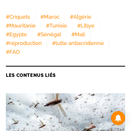
Le 07/05/2026 à 16h14
#
Criquets
#
Maroc
#
Algérie
#
Mauritanie
#
Tunisie
#
Libye
#
Egypte
#
Sénégal
#
Mali
#
réproduction
#
lutte antiacridienne
#
FAO
LES CONTENUS LIÉS