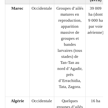
acridien: la carte africaine du bulletin FAO
d’avril 2026
Pays
Région
Situation en
Surfaces
FAO
avril 2026
traitées
(avril)
Maroc
Occidentale
Groupes d’ailés
39 009
matures en
ha (dont
reproduction,
9 000 ha
apparition
par voie
massive de
aérienne)
groupes et
bandes
larvaires (tous
stades) de
Tan‑Tan au
nord d’Agadir,