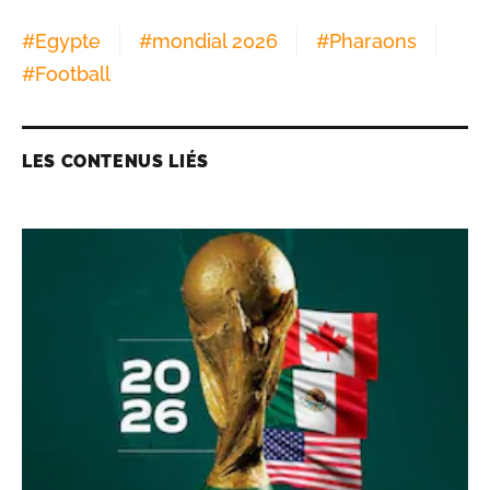
#
Egypte
#
mondial 2026
#
Pharaons
#
Football
LES CONTENUS LIÉS