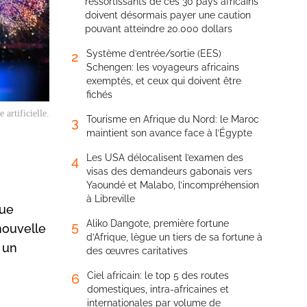
ressortissants de ces 30 pays africains
doivent désormais payer une caution
pouvant atteindre 20.000 dollars
Système d’entrée/sortie (EES)
2
Schengen: les voyageurs africains
exemptés, et ceux qui doivent être
fichés
artificielle.
Tourisme en Afrique du Nord: le Maroc
3
maintient son avance face à l’Égypte
Les USA délocalisent l’examen des
4
visas des demandeurs gabonais vers
Yaoundé et Malabo, l’incompréhension
à Libreville
que
Aliko Dangote, première fortune
5
 nouvelle
d’Afrique, lègue un tiers de sa fortune à
 un
des œuvres caritatives
Ciel africain: le top 5 des routes
6
domestiques, intra-africaines et
internationales par volume de