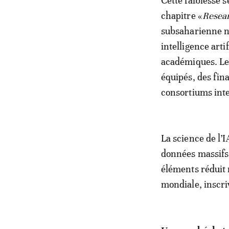
Cette faiblesse 
chapitre «
Resea
subsaharienne n
intelligence arti
académiques. Le
équipés, des fin
consortiums int
La science de l’I
données massifs 
éléments réduit 
mondiale, inscri