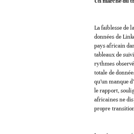
Un marché du t
La faiblesse de l
données de Linke
pays africain d
tableaux de suiv
rythmes observés
totale de données
qu’un manque d’a
le rapport, soul
africaines ne di
propre transiti