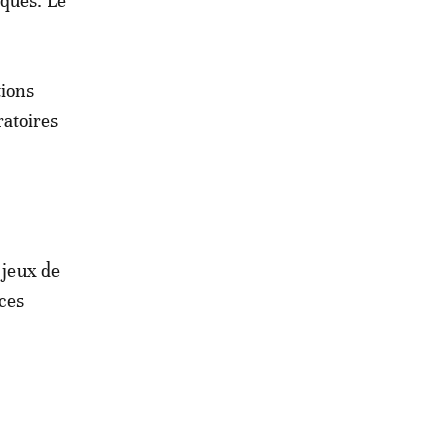
iques. Le
tions
atoires
 jeux de
 ces