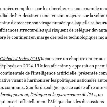
données compilées par les chercheurs concernant le ma
dial de l’IA dessinent une tension majeure sur la volont
icaine d’amorcer son virage numérique laquelle se heurt
uffisances structurelles qui risquent de reléguer davant
ore le continent en marge des pôles technologiques mon
Global AI Index (GAII)
»
consacre un chapitre entier aux 
éployés en 2024. L’Union africaine y apparaît en premi
 continentale de l’intelligence artificielle, présentée c
ive visant à harmoniser les politiques nationales auto
es communs. Stanford souligne que ce cadre offre une v
 développement, l’éthique et la gouvernance de l’IA
», un
ui inscrit officiellement l’Afrique dans les discussions