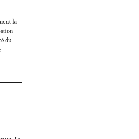
ment la
estion
té du
e