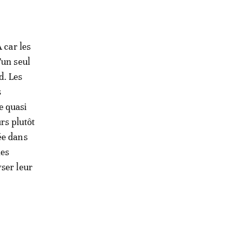
 car les
’un seul
d. Les
s
e quasi
rs plutôt
ée dans
ies
yser leur