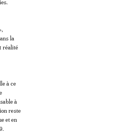
ies.
»,
ans la
 réalité
le à ce
e
nsable à
ion reste
e et en
9.