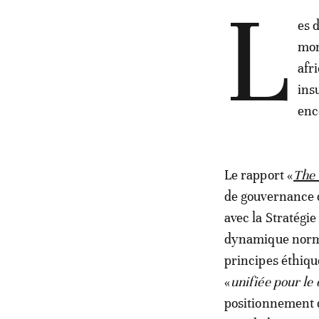
L
es 
mon
afr
ins
enc
Le rapport «
The 
de gouvernance d
avec la Stratégie
dynamique normat
principes éthiqu
«
unifiée pour le
positionnement q