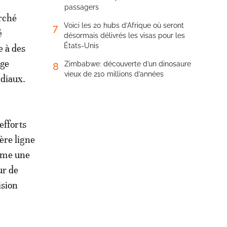
passagers
rché
Voici les 20 hubs d’Afrique où seront
7
é
désormais délivrés les visas pour les
États-Unis
e à des
age
Zimbabwe: découverte d’un dinosaure
8
vieux de 210 millions d’années
diaux.
efforts
ère ligne
omme une
ur de
ision