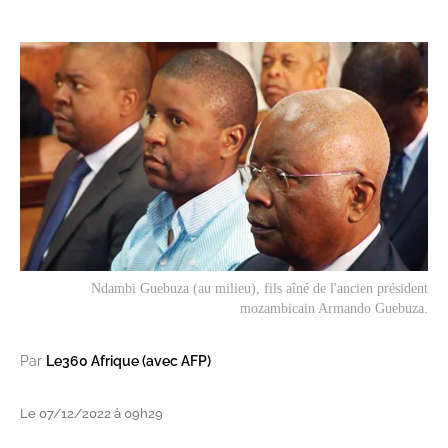
Ndambi Guebuza (au milieu), fils aîné de l'ancien président
mozambicain Armando Guebuza.
Par
Le360 Afrique (avec AFP)
Le 07/12/2022 à 09h29