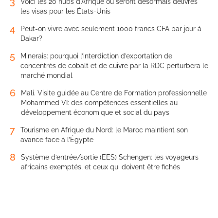
3
Voici les 20 hubs d’Afrique où seront désormais délivrés
les visas pour les États-Unis
4
Peut-on vivre avec seulement 1000 francs CFA par jour à
Dakar?
5
Minerais: pourquoi l’interdiction d’exportation de
concentrés de cobalt et de cuivre par la RDC perturbera le
marché mondial
6
Mali. Visite guidée au Centre de Formation professionnelle
Mohammed VI: des compétences essentielles au
développement économique et social du pays
7
Tourisme en Afrique du Nord: le Maroc maintient son
avance face à l’Égypte
8
Système d’entrée/sortie (EES) Schengen: les voyageurs
africains exemptés, et ceux qui doivent être fichés