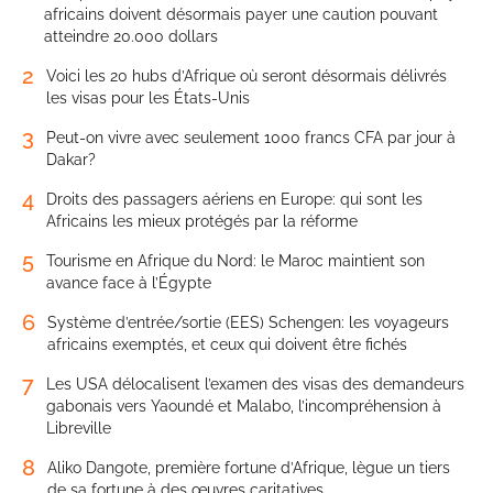
africains doivent désormais payer une caution pouvant
atteindre 20.000 dollars
2
Voici les 20 hubs d’Afrique où seront désormais délivrés
les visas pour les États-Unis
3
Peut-on vivre avec seulement 1000 francs CFA par jour à
Dakar?
4
Droits des passagers aériens en Europe: qui sont les
Africains les mieux protégés par la réforme
5
Tourisme en Afrique du Nord: le Maroc maintient son
avance face à l’Égypte
6
Système d’entrée/sortie (EES) Schengen: les voyageurs
africains exemptés, et ceux qui doivent être fichés
7
Les USA délocalisent l’examen des visas des demandeurs
gabonais vers Yaoundé et Malabo, l’incompréhension à
Libreville
8
Aliko Dangote, première fortune d’Afrique, lègue un tiers
de sa fortune à des œuvres caritatives