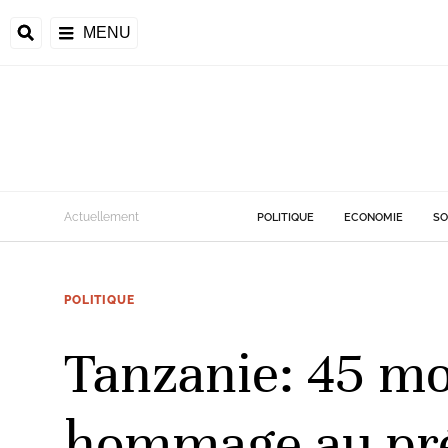
MENU
d
Actuellement
POLITIQUE
ECONOMIE
SO
riale
POLITIQUE
ntrafricaine
émocratique du
Tanzanie: 45 mo
u
Príncipe
hommage au pré