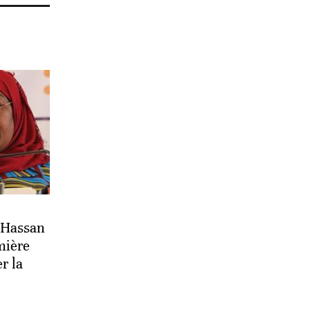
 Hassan
mière
r la