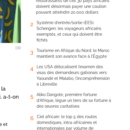
ressortissants de ces 30 pays africains
doivent désormais payer une caution
pouvant atteindre 20.000 dollars
Système d’entrée/sortie (EES)
2
Schengen: les voyageurs africains
exemptés, et ceux qui doivent être
fichés
DR
Tourisme en Afrique du Nord: le Maroc
3
maintient son avance face à l’Égypte
Les USA délocalisent l’examen des
4
visas des demandeurs gabonais vers
Yaoundé et Malabo, l’incompréhension
à Libreville
 la
Aliko Dangote, première fortune
5
, a-t-on
d’Afrique, lègue un tiers de sa fortune à
des œuvres caritatives
Ciel africain: le top 5 des routes
6
domestiques, intra-africaines et
e et
internationales par volume de