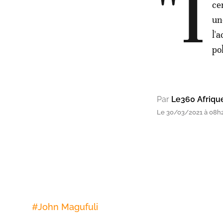
"I
ce
un
l'
po
Par
Le360 Afriqu
Le 30/03/2021 à 08h
#
John Magufuli