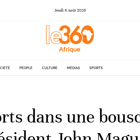
Jeudi
6
Août
2026
CIÉTÉ
PEOPLE
CULTURE
MÉDIAS
SPORTS
rts dans une bousc
sident John Maguf