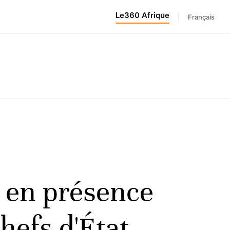
Le360 Afrique
|
Français
y en présence
efs d'État