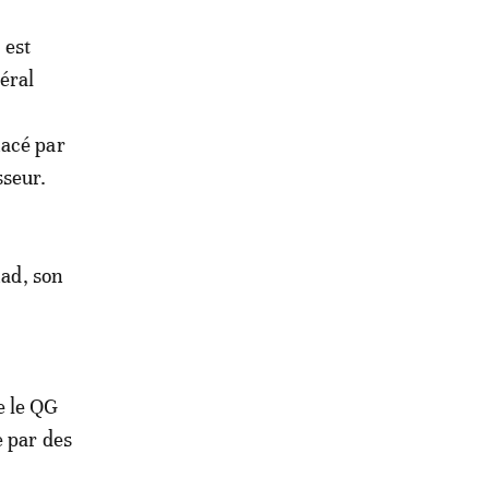
 est
éral
nacé par
sseur.
had, son
te le QG
e par des