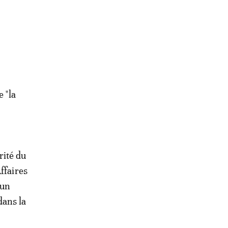
 "la
rité du
ffaires
 un
dans la