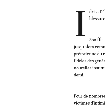
I
driss Dé
blessure
Son fils
jusqu'alors comm
prétorienne du r
fidèles des géné
nouvelles institu
demi.
Pour de nombreux
victimes d'intimi