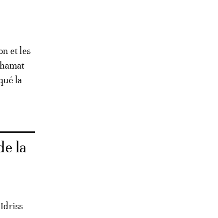
n et les
Mahamat
qué la
de la
 Idriss