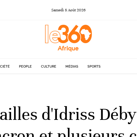
Samedi
8
Août
2026
CIÉTÉ
PEOPLE
CULTURE
MÉDIAS
SPORTS
ailles d'Idriss Déb
on et plusieurs ch