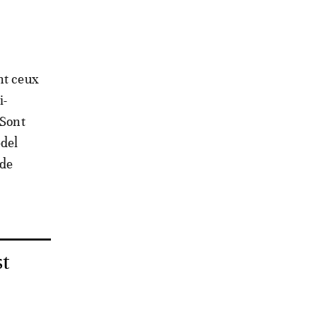
nt ceux
i-
 Sont
bdel
 de
st