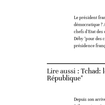
Le président fran
démocratique ? A
chefs d'Etat des
Déby "pour des co
présidence franç
Lire aussi :
Tchad: l
République"
Depuis son arrivé