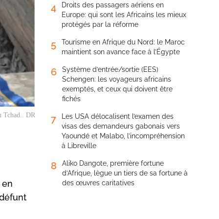
Droits des passagers aériens en
4
Europe: qui sont les Africains les mieux
protégés par la réforme
Tourisme en Afrique du Nord: le Maroc
5
maintient son avance face à l’Égypte
Système d’entrée/sortie (EES)
6
Schengen: les voyageurs africains
exemptés, et ceux qui doivent être
fichés
du Tchad.. DR
Les USA délocalisent l’examen des
7
visas des demandeurs gabonais vers
Yaoundé et Malabo, l’incompréhension
à Libreville
Aliko Dangote, première fortune
8
d’Afrique, lègue un tiers de sa fortune à
, en
des œuvres caritatives
 défunt