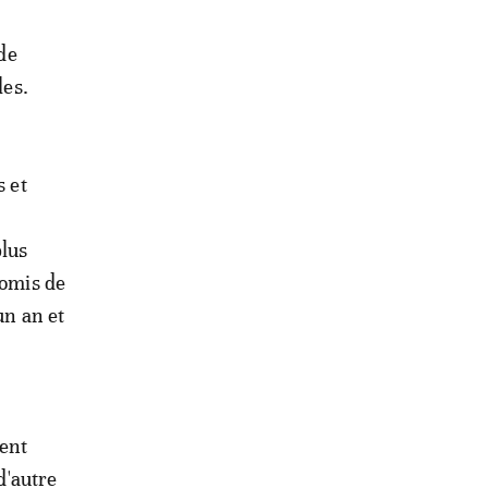
de
les.
s et
plus
romis de
un an et
ment
d'autre