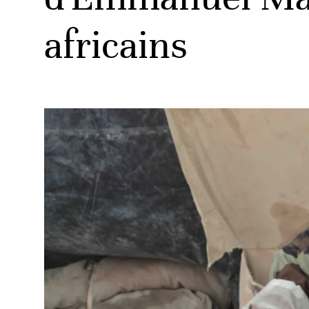
africains
ud