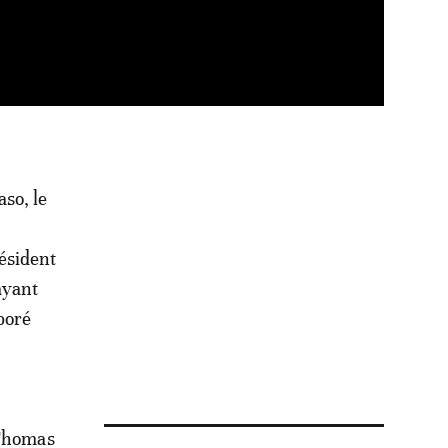
so, le
résident
 ayant
boré
 Thomas