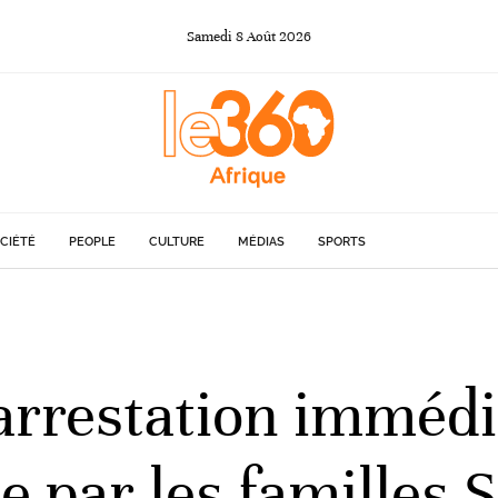
Samedi
8
Août
2026
CIÉTÉ
PEOPLE
CULTURE
MÉDIAS
SPORTS
’arrestation immédi
 par les familles 