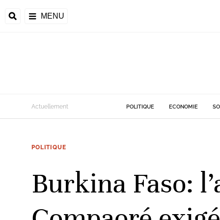
MENU
d
Actuellement
POLITIQUE
ECONOMIE
SO
riale
POLITIQUE
ntrafricaine
émocratique du
Burkina Faso: l
u
Príncipe
Compaoré exigée