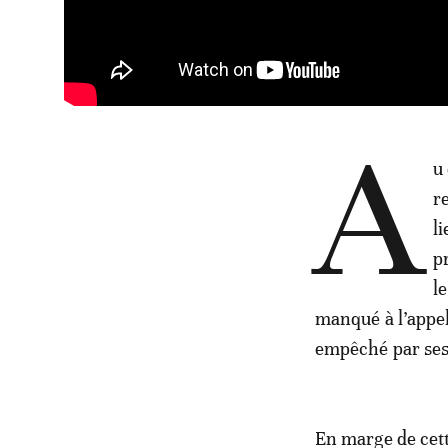
A
u
r
l
p
l
manqué à l’appel
empêché par ses 
En marge de cett