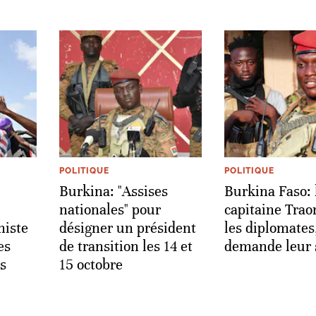
POLITIQUE
POLITIQUE
Burkina: "Assises
Burkina Faso: 
nationales" pour
capitaine Traor
histe
désigner un président
les diplomates
es
de transition les 14 et
demande leur 
es
15 octobre