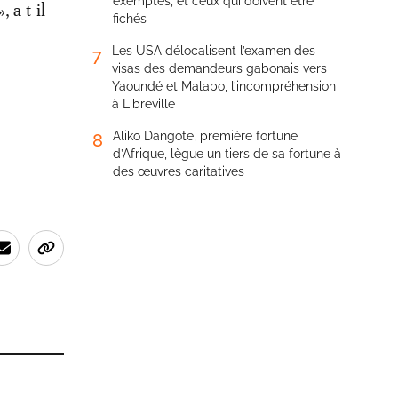
exemptés, et ceux qui doivent être
 a-t-il
fichés
Les USA délocalisent l’examen des
7
visas des demandeurs gabonais vers
Yaoundé et Malabo, l’incompréhension
à Libreville
Aliko Dangote, première fortune
8
d’Afrique, lègue un tiers de sa fortune à
des œuvres caritatives