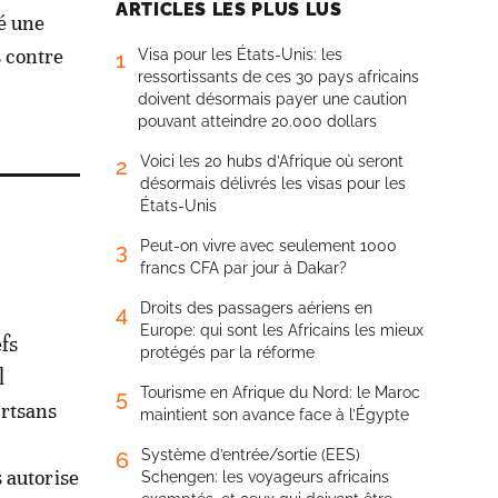
ARTICLES LES PLUS LUS
é une
 contre
Visa pour les États-Unis: les
1
ressortissants de ces 30 pays africains
doivent désormais payer une caution
pouvant atteindre 20.000 dollars
Voici les 20 hubs d’Afrique où seront
2
désormais délivrés les visas pour les
États-Unis
Peut-on vivre avec seulement 1000
3
francs CFA par jour à Dakar?
Droits des passagers aériens en
4
Europe: qui sont les Africains les mieux
efs
protégés par la réforme
l
Tourisme en Afrique du Nord: le Maroc
5
artsans
maintient son avance face à l’Égypte
Système d’entrée/sortie (EES)
6
 autorise
Schengen: les voyageurs africains