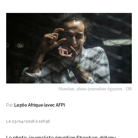
Shawkan, photo-journaliste égyptien.. DR
Par
Le360 Afrique (avec AFP)
Le 23/04/2018 à 10h36
Le photo-journaliste égyptien Shawkan, détenu