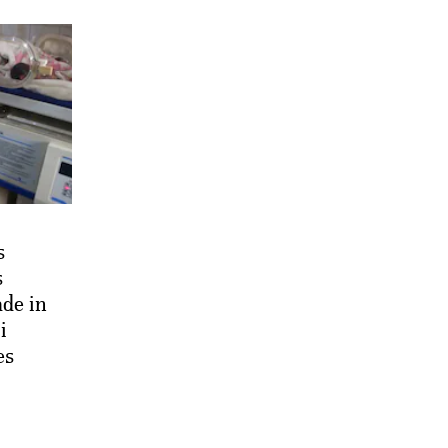
s
s
de in
i
es