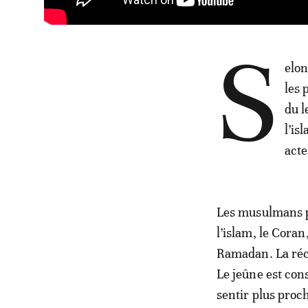
S
elon
les 
du l
l’is
acte
Les musulmans pe
l’islam, le Cora
Ramadan. La réci
Le jeûne est co
sentir plus proch