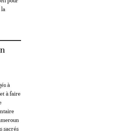
leil pour
 la
en
és à
et à faire
e
ntaire
Cameroun
s sacrés