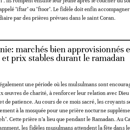
i". Ils rompent ensuite leur jeûne après le coucher du so
 appelé "iftar" ou "ftoor". Le fidèle doit enfin accompagner
iaire par des prières prévues dans le saint Coran.
nie: marchés bien approvisionnés 
et prix stables durant le ramadan
également une période où les mulsulmans sont encourag
x œuvres de charité, à renforcer leur relation avec Dieu 
et de patience. Au cours de ce mois sacré, les croyants s
rement à la mosquée pour une prière nocturne suppléme
eh". Cette prière n’a lieu que pendant le Ramadan. Au 
amment, les fidèles musulmans attendent la fête dans le