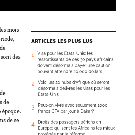
des mois
ériode,
ARTICLES LES PLUS LUS
 de
Visa pour les États-Unis: les
1
 sont des
ressortissants de ces 30 pays africains
doivent désormais payer une caution
pouvant atteindre 20.000 dollars
Voici les 20 hubs d’Afrique où seront
2
désormais délivrés les visas pour les
 de
États-Unis
s de
Peut-on vivre avec seulement 1000
3
e époque.
francs CFA par jour à Dakar?
ns de se
Droits des passagers aériens en
4
Europe: qui sont les Africains les mieux
protégés par la réforme