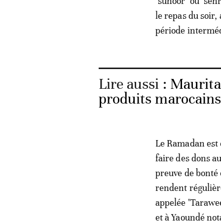
"suhoor" ou "sehr
le repas du soir,
période interméd
Lire aussi :
Maurita
produits marocains 
Le Ramadan est 
faire des dons au
preuve de bonté 
rendent réguliè
appelée "Tarawe
et à Yaoundé not