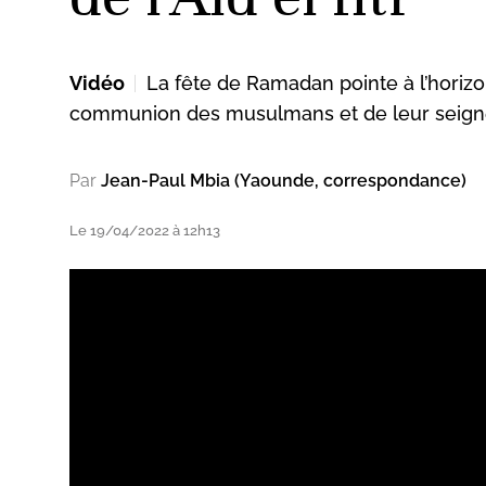
Vidéo
La fête de Ramadan pointe à l’horizo
ud
communion des musulmans et de leur seigneur
Par
Jean-Paul Mbia (Yaounde, correspondance)
Le 19/04/2022 à 12h13