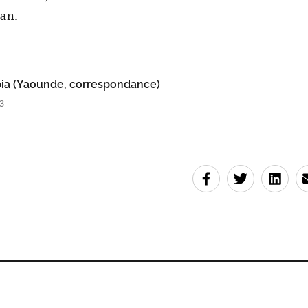
ran.
ia (Yaounde, correspondance)
3