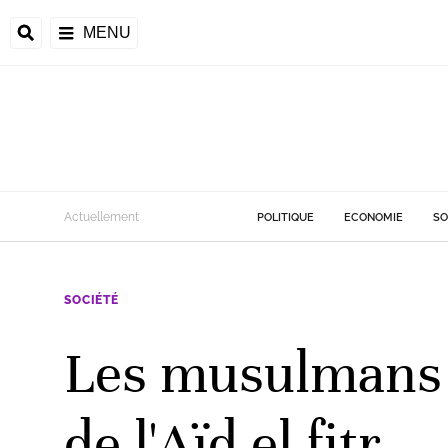
MENU
d
Actuellement
POLITIQUE
ECONOMIE
SO
riale
SOCIÉTÉ
ntrafricaine
émocratique du
Les musulmans 
u
Príncipe
de l'Aïd el fitr