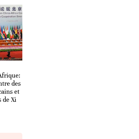
frique:
ntre des
cains et
s de Xi