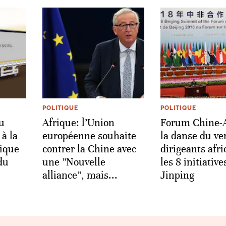
POLITIQUE
POLITIQUE
u
Afrique: l’Union
Forum Chine-A
à la
européenne souhaite
la danse du ve
rique
contrer la Chine avec
dirigeants afri
du
une ”Nouvelle
les 8 initiative
alliance”, mais...
Jinping