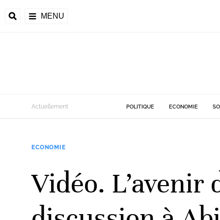
MENU
d
Actuellement
POLITIQUE
ECONOMIE
SO
riale
ECONOMIE
ntrafricaine
émocratique du
Vidéo. L’avenir
u
Príncipe
discussion à Ab