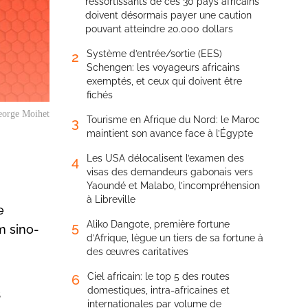
ressortissants de ces 30 pays africains
doivent désormais payer une caution
pouvant atteindre 20.000 dollars
Système d’entrée/sortie (EES)
2
Schengen: les voyageurs africains
exemptés, et ceux qui doivent être
fichés
eorge Moihet
Tourisme en Afrique du Nord: le Maroc
3
maintient son avance face à l’Égypte
Les USA délocalisent l’examen des
4
visas des demandeurs gabonais vers
Yaoundé et Malabo, l’incompréhension
à Libreville
e
Aliko Dangote, première fortune
5
m sino-
d’Afrique, lègue un tiers de sa fortune à
des œuvres caritatives
Ciel africain: le top 5 des routes
6
domestiques, intra-africaines et
s
internationales par volume de