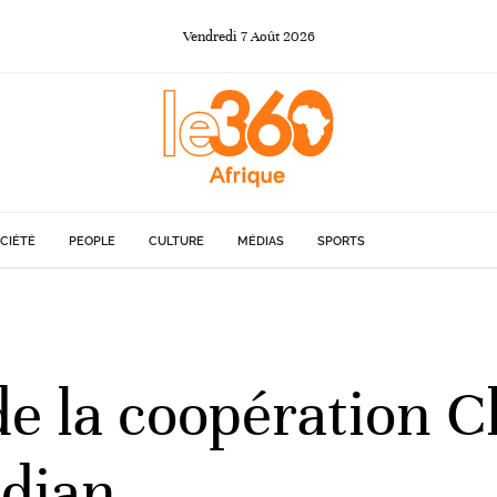
Vendredi
7
Août
2026
CIÉTÉ
PEOPLE
CULTURE
MÉDIAS
SPORTS
 de la coopération 
idjan