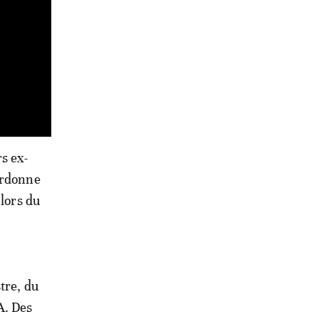
s ex-
ordonne
 lors du
tre, du
A. Des