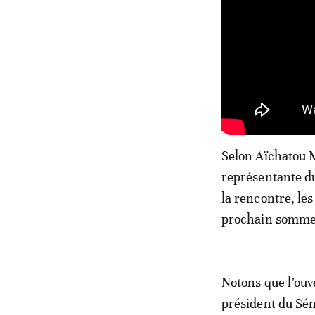
Selon Aïchatou M
représentante du
la rencontre, le
prochain sommet
Notons que l’ouv
président du Sén