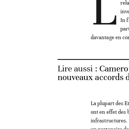
L
rel
inv
In 
par
davantage en com
Lire aussi :
Camerou
nouveaux accords d
La plupart des E
ont en effet des 
infrastructures.