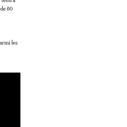
 tenu à
 de 60
parmi les