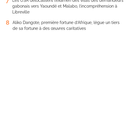
7
Les USA délocalisent l’examen des visas des demandeurs
gabonais vers Yaoundé et Malabo, l’incompréhension à
Libreville
8
Aliko Dangote, première fortune d’Afrique, lègue un tiers
de sa fortune à des œuvres caritatives