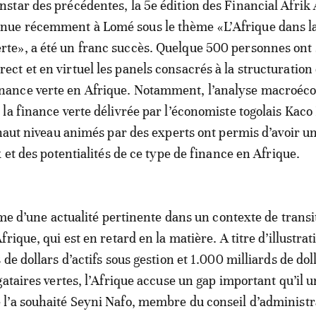
’instar des précédentes, la 5e édition des Financial Afrik
enue récemment à Lomé sous le thème «L’Afrique dans l
erte», a été un franc succès. Quelque 500 personnes ont 
irect et en virtuel les panels consacrés à la structuration 
inance verte en Afrique. Notamment, l’analyse macroé
la finance verte délivrée par l’économiste togolais Kac
 haut niveau animés par des experts ont permis d’avoir u
 et des potentialités de ce type de finance en Afrique.
ème d’une actualité pertinente dans un contexte de transi
rique, qui est en retard en la matière. A titre d’illustrat
de dollars d’actifs sous gestion et 1.000 milliards de dol
gataires vertes, l’Afrique accuse un gap important qu’il u
l’a souhaité Seyni Nafo, membre du conseil d’administr