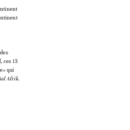
ontinent
ontinent
 des
, ces 13
ée» qui
al Afrik
.