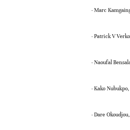
- Marc Kamgaing
- Patrick V Verk
- Naoufal Bensal
- Kako Nubukpo,
- Dare Okoudjou,