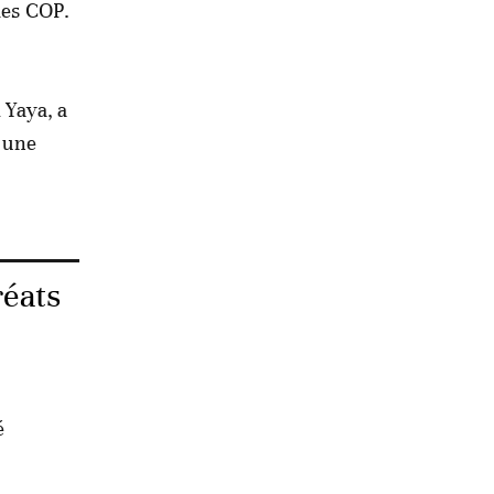
 des COP.
 Yaya, a
r une
réats
é