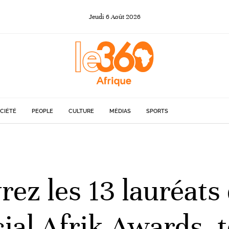
Jeudi
6
Août
2026
CIÉTÉ
PEOPLE
CULTURE
MÉDIAS
SPORTS
ez les 13 lauréats 
ial Afrik Awards, 