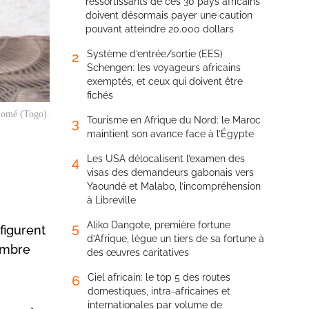
ressortissants de ces 30 pays africains
doivent désormais payer une caution
pouvant atteindre 20.000 dollars
Système d’entrée/sortie (EES)
2
Schengen: les voyageurs africains
exemptés, et ceux qui doivent être
fichés
 Lomé (Togo).
Tourisme en Afrique du Nord: le Maroc
3
maintient son avance face à l’Égypte
Les USA délocalisent l’examen des
4
visas des demandeurs gabonais vers
Yaoundé et Malabo, l’incompréhension
à Libreville
Aliko Dangote, première fortune
5
figurent
d’Afrique, lègue un tiers de sa fortune à
cembre
des œuvres caritatives
Ciel africain: le top 5 des routes
6
domestiques, intra-africaines et
internationales par volume de