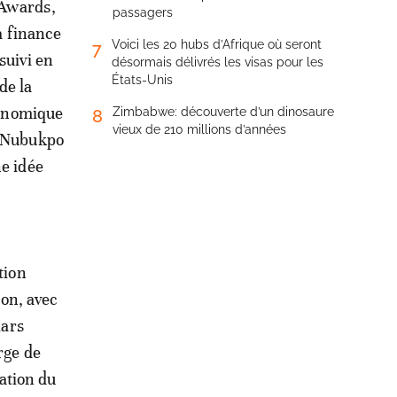
 Awards,
passagers
a finance
Voici les 20 hubs d’Afrique où seront
7
suivi en
désormais délivrés les visas pour les
États-Unis
de la
conomique
Zimbabwe: découverte d’un dinosaure
8
vieux de 210 millions d’années
o Nubukpo
ne idée
tion
ion, avec
lars
rge de
ation du