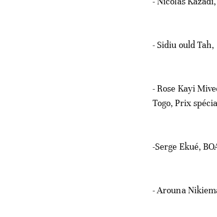
- Nicolas Kazadi
- Sidiu ould Tah
- Rose Kayi Mive
Togo, Prix spéci
-Serge Ekué, BOA
- Arouna Nikiem