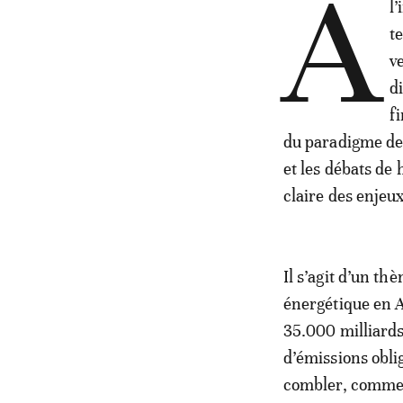
A
l
t
v
d
f
du paradigme de 
et les débats de
claire des enjeux
Il s’agit d’un th
énergétique en Af
35.000 milliards 
d’émissions obli
combler, comme 