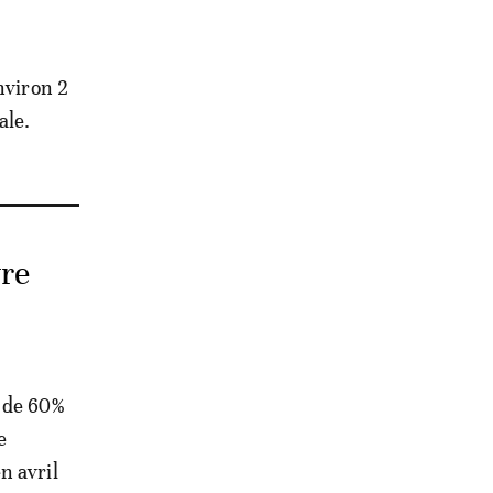
nviron 2
ale.
vre
s de 60%
e
n avril