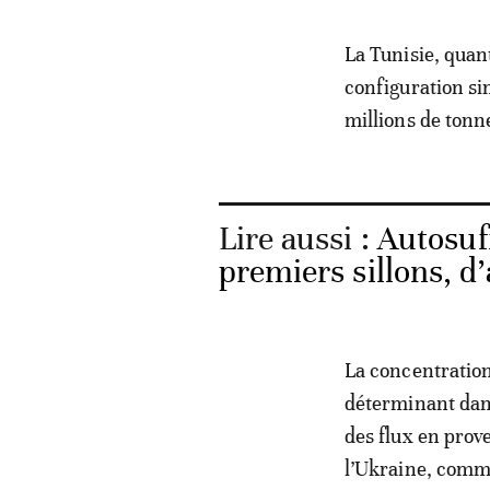
La Tunisie, quant
configuration si
millions de tonn
Lire aussi :
Autosuff
premiers sillons, d
La concentration
déterminant dans
des flux en prov
l’Ukraine, comme