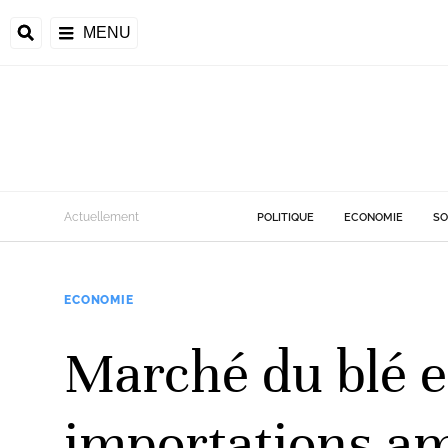
MENU
d
Actuellement
POLITIQUE
ECONOMIE
SO
riale
ECONOMIE
ntrafricaine
émocratique du
Marché du blé e
u
Príncipe
importations am