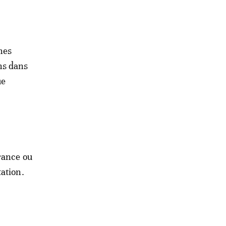
nes
ns dans
ue
rance ou
ation.