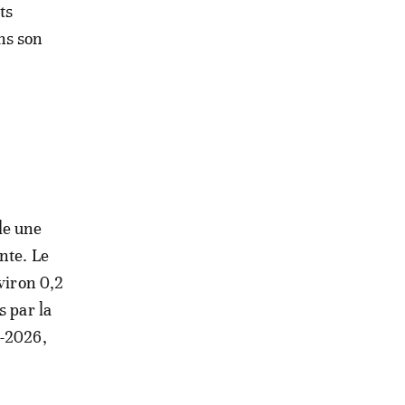
ts
ns son
le une
nte. Le
viron 0,2
s par la
5-2026,