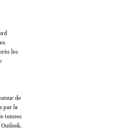
ord
nes
près les
e
autour de
s par la
de tonnes
 Outlook.