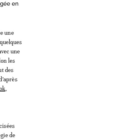
ngée en
re une
 quelques
avec une
lon les
ut des
d’après
ok
,
cisées
égie de