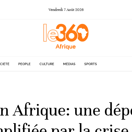
Vendredi
7
Août
2026
CIÉTÉ
PEOPLE
CULTURE
MÉDIAS
SPORTS
n Afrique: une dé
plifiée par la cris