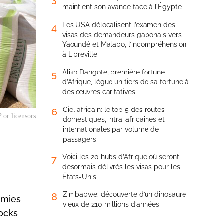
maintient son avance face à l’Égypte
Les USA délocalisent l’examen des
4
visas des demandeurs gabonais vers
Yaoundé et Malabo, l’incompréhension
à Libreville
Aliko Dangote, première fortune
5
d’Afrique, lègue un tiers de sa fortune à
des œuvres caritatives
Ciel africain: le top 5 des routes
6
 or licensors
domestiques, intra-africaines et
internationales par volume de
passagers
Voici les 20 hubs d’Afrique où seront
7
désormais délivrés les visas pour les
États-Unis
Zimbabwe: découverte d’un dinosaure
8
omies
vieux de 210 millions d’années
tocks