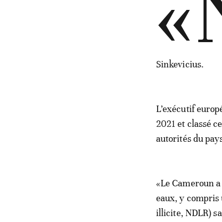
«
Sinkevicius.
L’exécutif europ
2021 et classé c
autorités du pay
«Le Cameroun a 
eaux, y compris 
illicite, NDLR) s