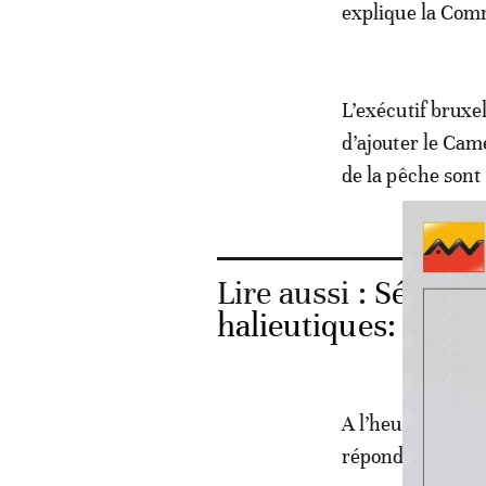
explique la Co
L’exécutif bruxe
d’ajouter le Cam
de la pêche son
Lire aussi :
Sénégal.
halieutiques: Gree
A l’heure actuell
répondent pas a