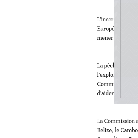
L’inscription sur
Européens d’acq
mener des opérat
La pêche illicite
l’exploitation d
Commission qui s
d’aider le pays 
La Commission a 
Belize, le Cambo