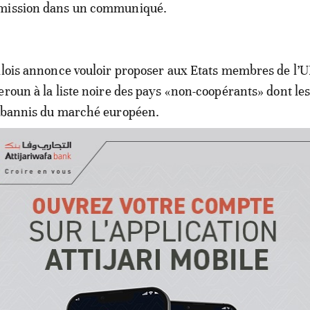
mmission dans un communiqué.
llois annonce vouloir proposer aux Etats membres de l’
eroun à la liste noire des pays «non-coopérants» dont les
t bannis du marché européen.
 Pillage organisé des ressources
npeace accuse, le ministère dément
e, le Cameroun n’exporte pas ces produits vers l’UE car i
ux normes sanitaires européennes.