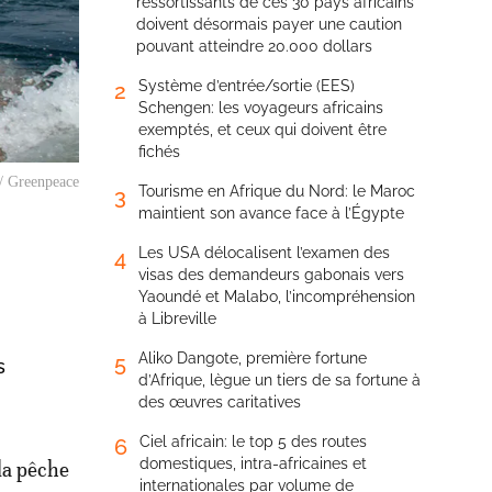
ressortissants de ces 30 pays africains
doivent désormais payer une caution
pouvant atteindre 20.000 dollars
Système d’entrée/sortie (EES)
2
Schengen: les voyageurs africains
exemptés, et ceux qui doivent être
fichés
 / Greenpeace
Tourisme en Afrique du Nord: le Maroc
3
maintient son avance face à l’Égypte
Les USA délocalisent l’examen des
4
visas des demandeurs gabonais vers
Yaoundé et Malabo, l’incompréhension
à Libreville
Aliko Dangote, première fortune
5
s
d’Afrique, lègue un tiers de sa fortune à
des œuvres caritatives
Ciel africain: le top 5 des routes
6
domestiques, intra-africaines et
la pêche
internationales par volume de