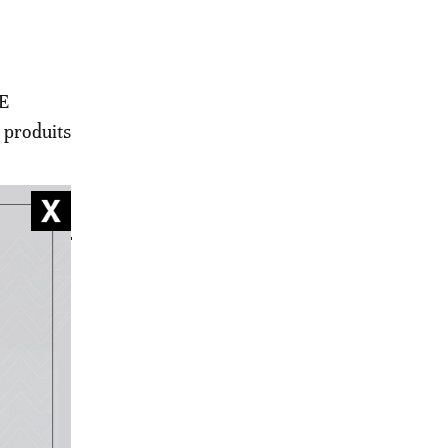
UE
 produits
ls ne