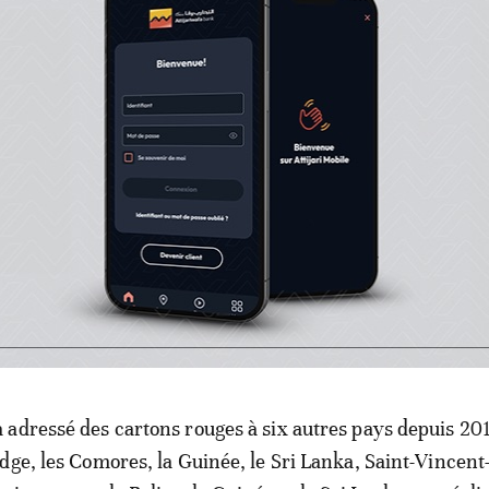
 la liste noire implique aussi notamment l’interdiction p
uérir des bateaux de pêche battant pavillon du Camerou
ions de pêche conjointes avec ces navires.
 constitue «l’une des menaces les plus graves qui pèsent 
urable des ressources aquatiques vivantes», souligne la
e dit prête à poursuivre les discussions avec le Camero
à remédier aux insuffisances constatées.
adressé des cartons rouges à six autres pays depuis 201
dge, les Comores, la Guinée, le Sri Lanka, Saint-Vincent-