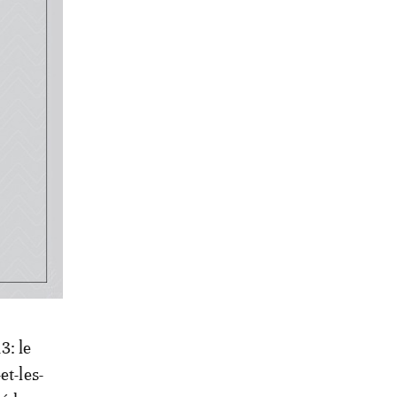
our les
n ou de
sur
un afin
3: le
et-les-