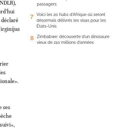
, NDLR),
passagers
urd’hui
Voici les 20 hubs d’Afrique où seront
7
 déclaré
désormais délivrés les visas pour les
États-Unis
irginijus
Zimbabwe: découverte d’un dinosaure
8
vieux de 210 millions d’années
rier
des
tionale».
e ses
pêche
suivi»,