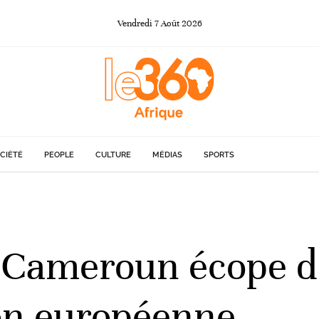
Vendredi
7
Août
2026
CIÉTÉ
PEOPLE
CULTURE
MÉDIAS
SPORTS
le Cameroun écope 
on européenne