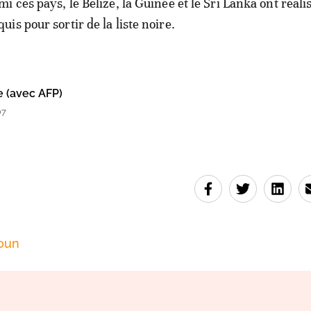
 ces pays, le Belize, la Guinée et le Sri Lanka ont réalis
is pour sortir de la liste noire.
e (avec AFP)
07
oun