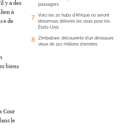
l y a des
passagers
lien à
Voici les 20 hubs d’Afrique où seront
7
nce de
désormais délivrés les visas pour les
États-Unis
Zimbabwe: découverte d’un dinosaure
8
vieux de 210 millions d’années
En
es biens
la Cour
dans le