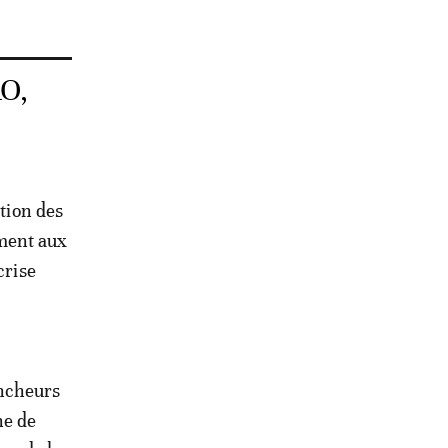
AO,
ation des
ment aux
crise
encheurs
ne de