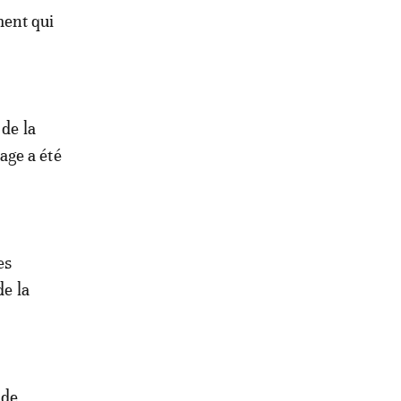
ment qui
 de la
age a été
es
de la
 de