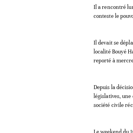
Il a rencontré 
conteste le pouv
Il devait se dépl
localité Bouyé 
reporté à mercre
Depuis la décisio
législatives, une
société civile ré
Le weekend du 10