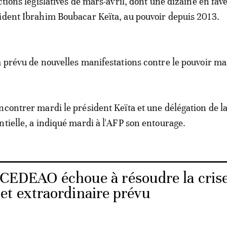
ctions législatives de mars-avril, dont une dizaine en fav
ident Ibrahim Boubacar Keïta, au pouvoir depuis 2013.
a prévu de nouvelles manifestations contre le pouvoir ma
ncontrer mardi le président Keïta et une délégation de l
ntielle, a indiqué mardi à l'AFP son entourage.
a CEDEAO échoue à résoudre la cris
et extraordinaire prévu