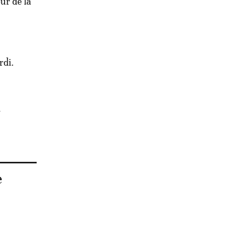
eur de la
rdi.
a
e