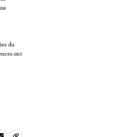
mme
ies du
ences ont