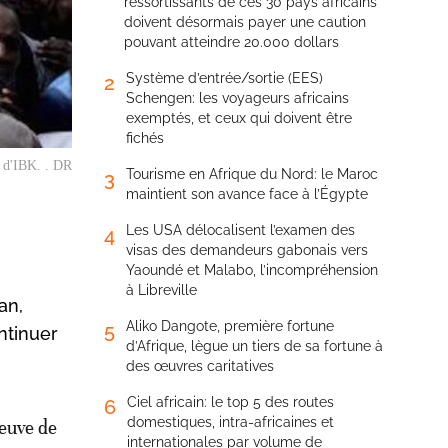
ressortissants de ces 30 pays africains
doivent désormais payer une caution
pouvant atteindre 20.000 dollars
Système d’entrée/sortie (EES)
2
Schengen: les voyageurs africains
exemptés, et ceux qui doivent être
fichés
t d'IBK. . DR
Tourisme en Afrique du Nord: le Maroc
3
maintient son avance face à l’Égypte
Les USA délocalisent l’examen des
4
visas des demandeurs gabonais vers
Yaoundé et Malabo, l’incompréhension
à Libreville
an,
Aliko Dangote, première fortune
5
ntinuer
d’Afrique, lègue un tiers de sa fortune à
des œuvres caritatives
Ciel africain: le top 5 des routes
6
domestiques, intra-africaines et
reuve de
internationales par volume de