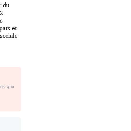
r du
2
es
paix et
sociale
insi que