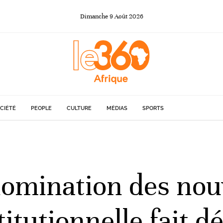
Dimanche
9
Août
2026
CIÉTÉ
PEOPLE
CULTURE
MÉDIAS
SPORTS
a nomination des n
itutionnelle fait d