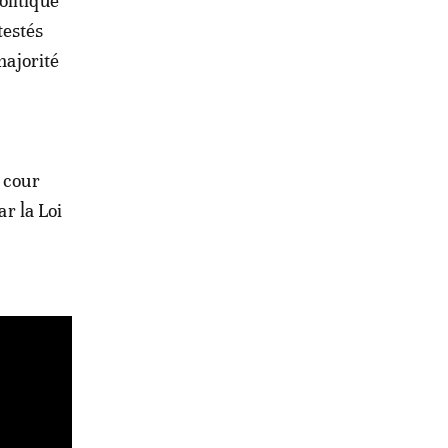
olitique
testés
majorité
 cour
ar la Loi