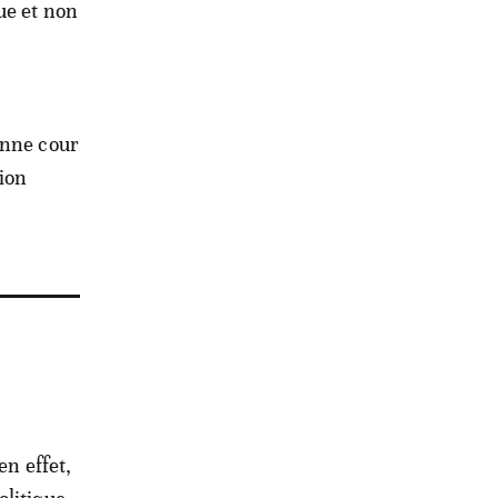
ue et non
enne cour
nion
en effet,