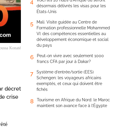
Voici les 20 hubs d’Afrique où seront
4
désormais délivrés les visas pour les
États-Unis
Mali. Visite guidée au Centre de
5
Formation professionnelle Mohammed
VI: des compétences essentielles au
développement économique et social
du pays
oussa Konaté
Peut-on vivre avec seulement 1000
6
francs CFA par jour à Dakar?
Système d’entrée/sortie (EES)
7
Schengen: les voyageurs africains
exemptés, et ceux qui doivent être
ar décret
fichés
de crise
Tourisme en Afrique du Nord: le Maroc
8
maintient son avance face à l’Égypte
rêté