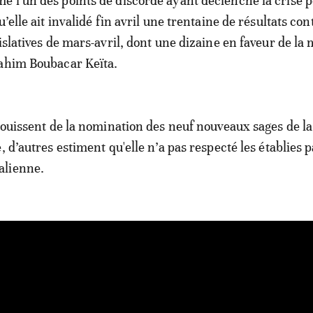
 l’un des points de discorde ayant déclenché la crise p
u’elle ait invalidé fin avril une trentaine de résultats con
islatives de mars-avril, dont une dizaine en faveur de la 
rahim Boubacar Keïta.
éjouissent de la nomination des neuf nouveaux sages de la
, d’autres estiment qu'elle n’a pas respecté les établies p
alienne.