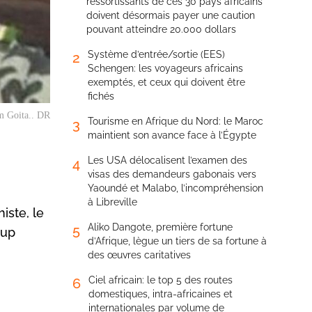
ressortissants de ces 30 pays africains
doivent désormais payer une caution
pouvant atteindre 20.000 dollars
Système d’entrée/sortie (EES)
2
Schengen: les voyageurs africains
exemptés, et ceux qui doivent être
fichés
m Goita.. DR
Tourisme en Afrique du Nord: le Maroc
3
maintient son avance face à l’Égypte
Les USA délocalisent l’examen des
4
visas des demandeurs gabonais vers
Yaoundé et Malabo, l’incompréhension
à Libreville
iste, le
Aliko Dangote, première fortune
5
oup
d’Afrique, lègue un tiers de sa fortune à
des œuvres caritatives
Ciel africain: le top 5 des routes
6
domestiques, intra-africaines et
internationales par volume de