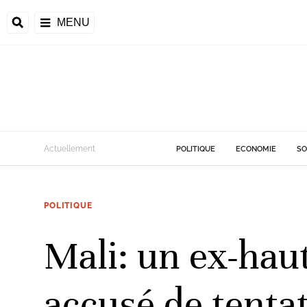
MENU
d
Actuellement
POLITIQUE
ECONOMIE
SO
riale
POLITIQUE
ntrafricaine
émocratique du
Mali: un ex-haut
u
Príncipe
accusé de tenta