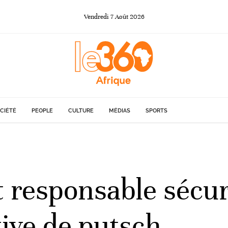
Vendredi
7
Août
2026
CIÉTÉ
PEOPLE
CULTURE
MÉDIAS
SPORTS
 responsable sécuri
tive de putsch