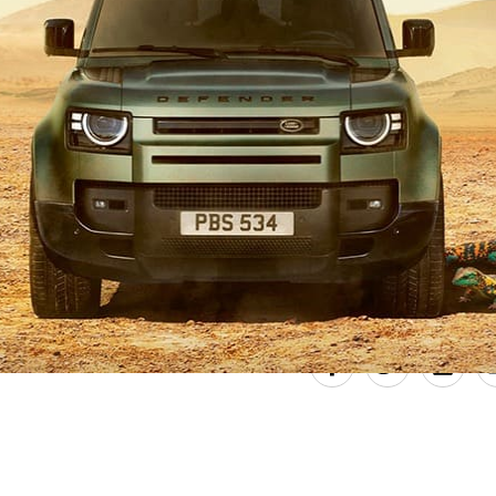
été démis après un second putsch mené en mai par le c
r évincer le président et le Premier ministre de transiti
ïta s’est depuis fait investir président de transition.
e (avec AFP)
, mis à jour le 05/11/2021 à 14h16