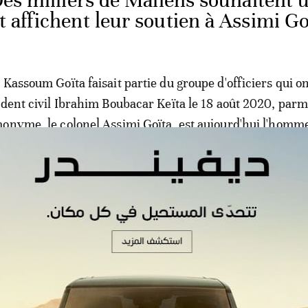
Des milliers de Maliens souhaitent 
t affichent leur soutien à Assimi Go
 Kassoum Goïta faisait partie du groupe d'officiers qui o
ident civil Ibrahim Boubacar Keïta le 18 août 2020, parm
onyme, le colonel Assimi Goïta, est aujourd'hui l'homme
Kassoum Goïta avait pris la tête de la direction de la séc
utement sensible dans un contexte sécuritaire dégradé, s
aw, installé par la junte après le putsch pour une pério
 précéder le retour des civils au pouvoir.