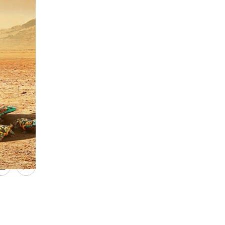
olonel
on. Le