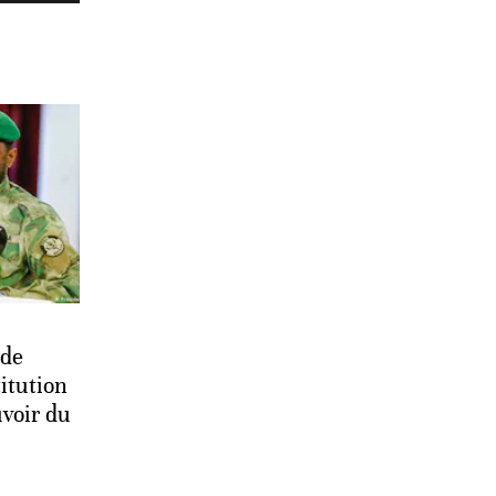
 de
itution
uvoir du