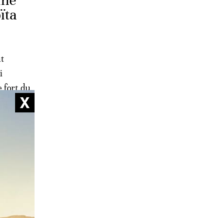
une
ïta
nt
i
 fort du
urité
ous le
de de