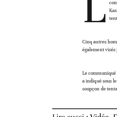
L
com
Kas
ten
Cinq autres homm
également visés 
Le communiqué ne
a indiqué sous le
soupçon de tenta