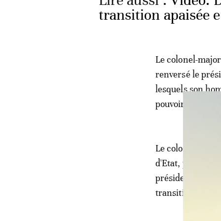
Lire aussi :
Vidéo. 
transition apaisée e
Le colonel-major
renversé le prés
lesquels son hom
pouvoir.
Le colonel-major 
d'Etat, poste ha
président Bah Nd
transition censée